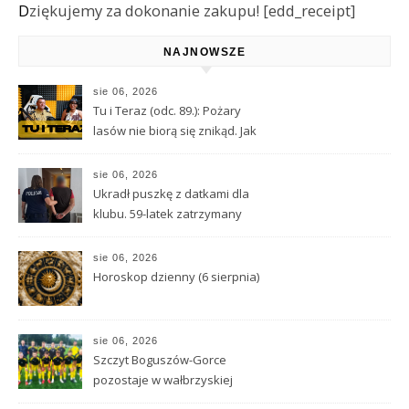
Dziękujemy za dokonanie zakupu! [edd_receipt]
NAJNOWSZE
sie 06, 2026
Tu i Teraz (odc. 89.): Pożary
lasów nie biorą się znikąd. Jak
nie doprowadzić do tragedii?
sie 06, 2026
Ukradł puszkę z datkami dla
klubu. 59-latek zatrzymany
sie 06, 2026
Horoskop dzienny (6 sierpnia)
sie 06, 2026
Szczyt Boguszów-Gorce
pozostaje w wałbrzyskiej
klasie O