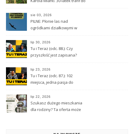
Karola Miarki. 30-latek trafił do
aresztu
sie 03, 2026
PILNE: Płonie las nad
ogródkami działkowymi w
Lubawce
lip 30, 2026
Tu i Teraz (odc. 88.): Czy
przyszłość jest zapisana?
Wróżbita Maciej o tarocie,
astrologii i przeznaczeniu
lip 23, 2026
Tu i Teraz (odc. 87.): 102
miejsca, jedna pasja do
Kamiennej Góry
lip 22, 2026
Szukasz dużego mieszkania
dla rodziny? Ta oferta może
Cię zainteresować