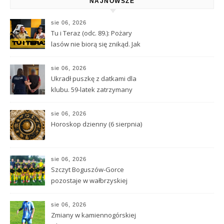
NAJNOWSZE
sie 06, 2026
Tu i Teraz (odc. 89.): Pożary
lasów nie biorą się znikąd. Jak
nie doprowadzić do tragedii?
sie 06, 2026
Ukradł puszkę z datkami dla
klubu. 59-latek zatrzymany
sie 06, 2026
Horoskop dzienny (6 sierpnia)
sie 06, 2026
Szczyt Boguszów-Gorce
pozostaje w wałbrzyskiej
klasie O
sie 06, 2026
Zmiany w kamiennogórskiej