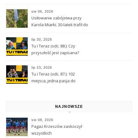
nie doprowadzić do tragedii?
sie 06, 2026
Usiłowanie zabójstwa przy
Karola Miarki. 30-latek trafił do
aresztu
lip 30, 2026
Tu i Teraz (odc. 88.): Czy
przyszłość jest zapisana?
Wróżbita Maciej o tarocie,
astrologii i przeznaczeniu
lip 23, 2026
Tu i Teraz (odc. 87.): 102
miejsca, jedna pasja do
Kamiennej Góry
NAJNOWSZE
sie 08, 2026
Pagaz Krzeszów zaskoczył
wszystkich