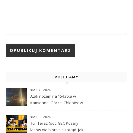
Alternative:
POLECAMY
sie 07, 2026
Atak nożem na 15-latka w
Kamiennej Górze. Chłopiec w
ciężkim stanie został
przetransportowany
sie 06, 2026
śmigłowcem LPR
Tu i Teraz (odc. 89.): Pożary
lasów nie biorą się znikąd. Jak