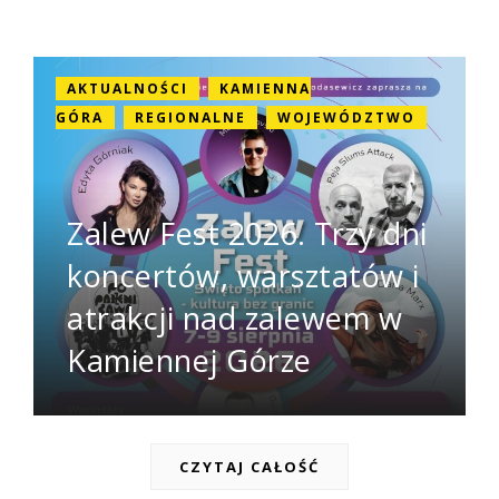
AKTUALNOŚCI
KAMIENNA
GÓRA
REGIONALNE
WOJEWÓDZTWO
Zalew Fest 2026. Trzy dni
koncertów, warsztatów i
atrakcji nad zalewem w
Kamiennej Górze
CZYTAJ CAŁOŚĆ