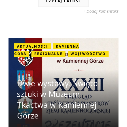
CZYTAJ CAŁOŚĆ
+ Dodaj komentarz
AKTUALNOŚCI
KAMIENNA
GÓRA
REGIONALNE
WOJEWÓDZTWO
Dwie wystawy. Święto
sztuki w Muzeum
Tkactwa w Kamiennej
Górze