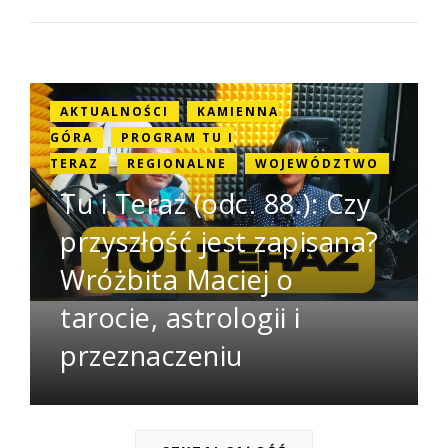
AKTUALNOŚCI
KAMIENNA
GÓRA
PROGRAM TU I
TERAZ
REGIONALNE
WOJEWÓDZTWO
Tu i Teraz (odc. 88.): Czy
przyszłość jest zapisana?
Wróżbita Maciej o
tarocie, astrologii i
przeznaczeniu