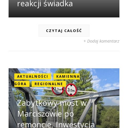
reakcji świadka
CZYTAJ CAŁOŚĆ
+ Dodaj komentarz
AKTUALNOŚCI
KAMIENNA
GÓRA
REGIONALNE
Zabytkowy most w
Marciszowie po
remoncie. Inwestycja