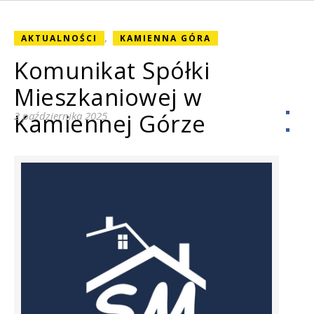
,
AKTUALNOŚCI
KAMIENNA GÓRA
Komunikat Spółki
Mieszkaniowej w
Kamiennej Górze
2 października 2025