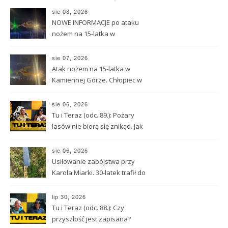
sie 08, 2026
NOWE INFORMACJE po ataku
nożem na 15-latka w
Kamiennej Górze
sie 07, 2026
Atak nożem na 15-latka w
Kamiennej Górze. Chłopiec w
ciężkim stanie został
przetransportowany
sie 06, 2026
śmigłowcem LPR
Tu i Teraz (odc. 89.): Pożary
lasów nie biorą się znikąd. Jak
nie doprowadzić do tragedii?
sie 06, 2026
Usiłowanie zabójstwa przy
Karola Miarki. 30-latek trafił do
aresztu
lip 30, 2026
Tu i Teraz (odc. 88.): Czy
przyszłość jest zapisana?