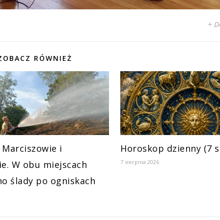
+ D
ZOBACZ RÓWNIEŻ
 Marciszowie i
Horoskop dzienny (7 s
7 sierpnia 2026
ie. W obu miejscach
no ślady po ogniskach