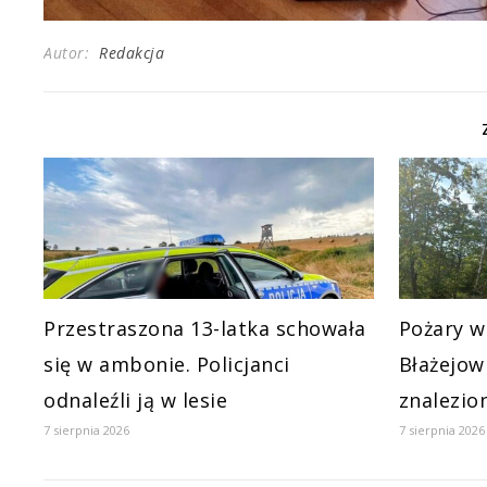
Autor:
Redakcja
Przestraszona 13-latka schowała
Pożary w
się w ambonie. Policjanci
Błażejow
odnaleźli ją w lesie
znalezio
7 sierpnia 2026
7 sierpnia 2026