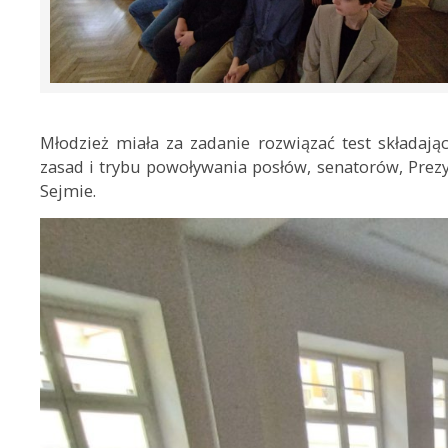
Młodzież miała za zadanie rozwiązać test składają
zasad i trybu powoływania posłów, senatorów, Prez
Sejmie.