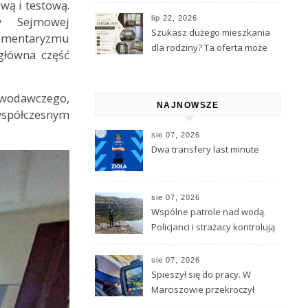
Kamiennej Góry
wą i testową.
cy Sejmowej
lip 22, 2026
Szukasz dużego mieszkania
lamentaryzmu
dla rodziny? Ta oferta może
główna część
Cię zainteresować
tawodawczego,
NAJNOWSZE
 współczesnym
sie 07, 2026
Dwa transfery last minute
sie 07, 2026
Wspólne patrole nad wodą.
Policjanci i strażacy kontrolują
akweny w powiecie
sie 07, 2026
Spieszył się do pracy. W
Marciszowie przekroczył
prędkość o 59 km/h