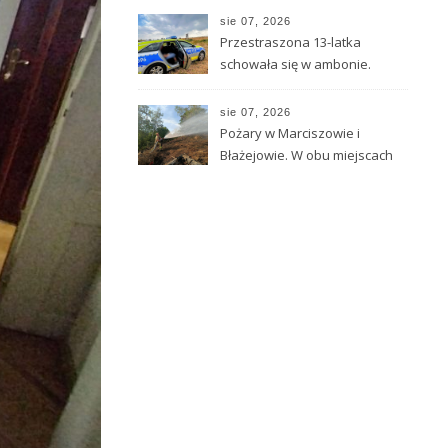
sie 07, 2026
Przestraszona 13-latka
schowała się w ambonie.
Policjanci odnaleźli ją w lesie
sie 07, 2026
Pożary w Marciszowie i
Błażejowie. W obu miejscach
znaleziono ślady po
ogniskach