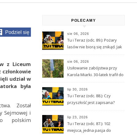
POLECAMY
Podziel się
sie 06, 2026
Tu i Teraz (odc. 89.): Pożary
lasów nie biorą się znikąd. Jak
nie doprowadzić do tragedii?
sie 06, 2026
w z Liceum
Usiłowanie zabójstwa przy
z członkowie
Karola Miarki. 30-latek trafił do
ęli udział w
aresztu
atorka była
lip 30, 2026
Tu i Teraz (odc. 88.): Czy
przyszłość jest zapisana?
wa. Został
Wróżbita Maciej o tarocie,
y Sejmowej i
astrologii i przeznaczeniu
lip 23, 2026
o polskim
Tu i Teraz (odc. 87.): 102
miejsca, jedna pasja do