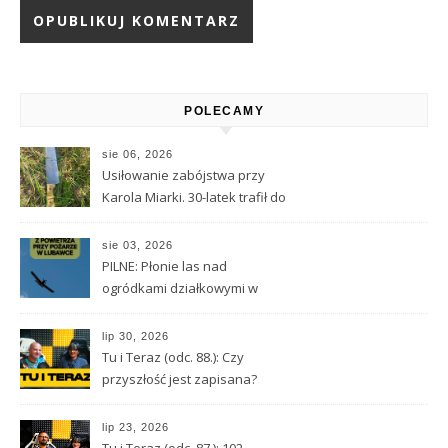
Alternative:
POLECAMY
sie 06, 2026
Usiłowanie zabójstwa przy
Karola Miarki. 30-latek trafił do
aresztu
sie 03, 2026
PILNE: Płonie las nad
ogródkami działkowymi w
Lubawce
lip 30, 2026
Tu i Teraz (odc. 88.): Czy
przyszłość jest zapisana?
Wróżbita Maciej o tarocie,
astrologii i przeznaczeniu
lip 23, 2026
Tu i Teraz (odc. 87.): 102