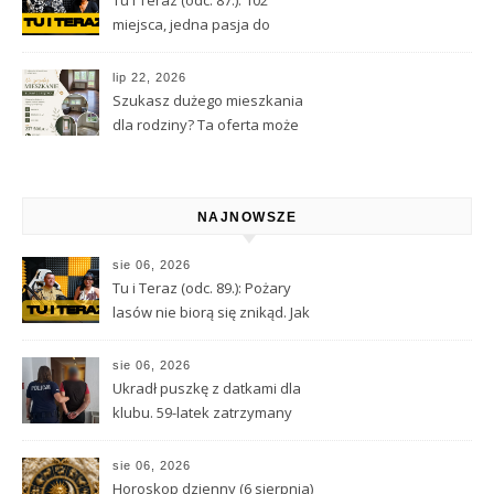
miejsca, jedna pasja do
Kamiennej Góry
lip 22, 2026
Szukasz dużego mieszkania
dla rodziny? Ta oferta może
Cię zainteresować
NAJNOWSZE
sie 06, 2026
Tu i Teraz (odc. 89.): Pożary
lasów nie biorą się znikąd. Jak
nie doprowadzić do tragedii?
sie 06, 2026
Ukradł puszkę z datkami dla
klubu. 59-latek zatrzymany
sie 06, 2026
Horoskop dzienny (6 sierpnia)