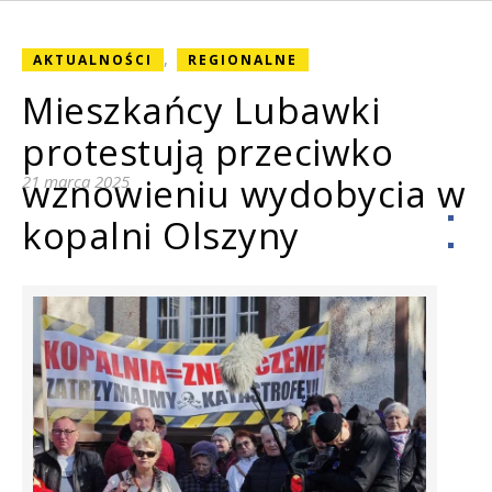
,
AKTUALNOŚCI
REGIONALNE
Mieszkańcy Lubawki
protestują przeciwko
wznowieniu wydobycia w
21 marca 2025
kopalni Olszyny