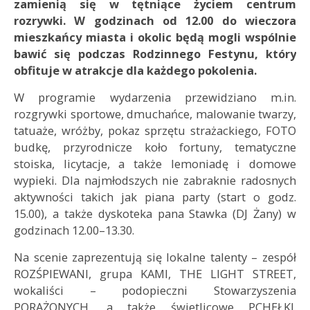
zamienią się w tętniące życiem centrum
rozrywki. W godzinach od 12.00 do wieczora
mieszkańcy miasta i okolic będą mogli wspólnie
bawić się podczas Rodzinnego Festynu, który
obfituje w atrakcje dla każdego pokolenia.
W programie wydarzenia przewidziano m.in.
rozgrywki sportowe, dmuchańce, malowanie twarzy,
tatuaże, wróżby, pokaz sprzętu strażackiego, FOTO
budkę, przyrodnicze koło fortuny, tematyczne
stoiska, licytacje, a także lemoniadę i domowe
wypieki. Dla najmłodszych nie zabraknie radosnych
aktywności takich jak piana party (start o godz.
15.00), a także dyskoteka pana Stawka (DJ Żany) w
godzinach 12.00–13.30.
Na scenie zaprezentują się lokalne talenty – zespół
ROZŚPIEWANI, grupa KAMI, THE LIGHT STREET,
wokaliści – podopieczni Stowarzyszenia
PORAŻONYCH, a także świetlicowe PCHEŁKI.