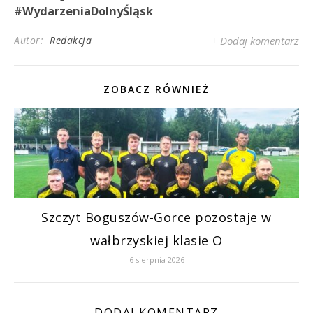
#WydarzeniaDolnyŚląsk
Autor:
Redakcja
+ Dodaj komentarz
ZOBACZ RÓWNIEŻ
Szczyt Boguszów-Gorce pozostaje w
wałbrzyskiej klasie O
6 sierpnia 2026
DODAJ KOMENTARZ