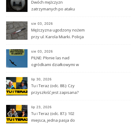
Dwóch mężczyzn
zatrzymanych po ataku
nożem w Kamiennej Górze.
Stan 33-latka jest ciężki
sie 03, 2026
Mężczyzna ugodzony nożem
przy ul. Karola Miarki. Policja
szuka napastnika
sie 03, 2026
PILNE: Płonie las nad
ogródkami działkowymi w
Lubawce
lip 30, 2026
Tu i Teraz (odc. 88.): Czy
przyszłość jest zapisana?
Wróżbita Maciej o tarocie,
astrologii i przeznaczeniu
lip 23, 2026
Tu i Teraz (odc. 87.): 102
miejsca, jedna pasja do
Kamiennej Góry