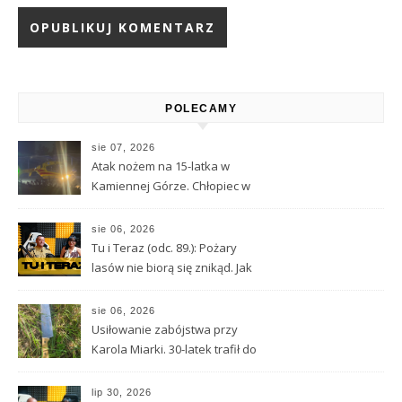
Alternative:
POLECAMY
sie 07, 2026
Atak nożem na 15-latka w
Kamiennej Górze. Chłopiec w
ciężkim stanie został
przetransportowany
sie 06, 2026
śmigłowcem LPR
Tu i Teraz (odc. 89.): Pożary
lasów nie biorą się znikąd. Jak
nie doprowadzić do tragedii?
sie 06, 2026
Usiłowanie zabójstwa przy
Karola Miarki. 30-latek trafił do
aresztu
lip 30, 2026