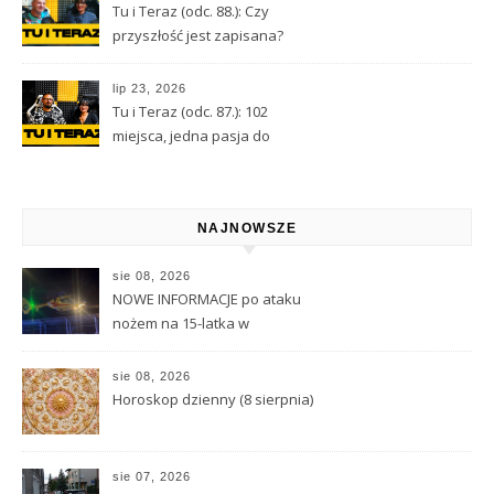
Tu i Teraz (odc. 88.): Czy
przyszłość jest zapisana?
Wróżbita Maciej o tarocie,
astrologii i przeznaczeniu
lip 23, 2026
Tu i Teraz (odc. 87.): 102
miejsca, jedna pasja do
Kamiennej Góry
NAJNOWSZE
sie 08, 2026
NOWE INFORMACJE po ataku
nożem na 15-latka w
Kamiennej Górze
sie 08, 2026
Horoskop dzienny (8 sierpnia)
sie 07, 2026