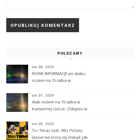
Alternative:
POLECAMY
sie 08, 2026
NOWE INFORMACJE po ataku
nożem na 15-latka w
Kamiennej Górze
sie 07, 2026
Atak nożem na 15-latka w
Kamiennej Górze. Chłopiec w
ciężkim stanie został
przetransportowany
sie 06, 2026
śmigłowcem LPR
Tu i Teraz (odc. 89.): Pożary
lasów nie biorą się znikąd. Jak