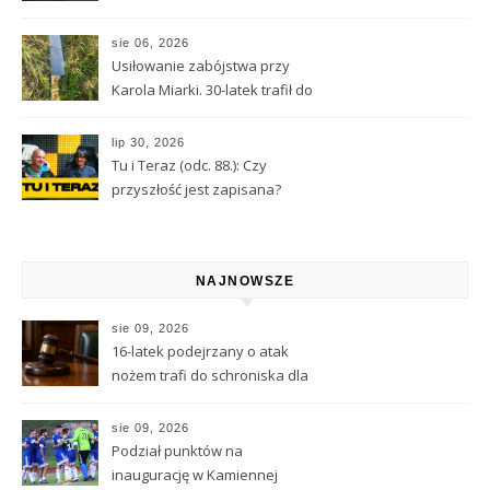
nie doprowadzić do tragedii?
sie 06, 2026
Usiłowanie zabójstwa przy
Karola Miarki. 30-latek trafił do
aresztu
lip 30, 2026
Tu i Teraz (odc. 88.): Czy
przyszłość jest zapisana?
Wróżbita Maciej o tarocie,
astrologii i przeznaczeniu
NAJNOWSZE
sie 09, 2026
16-latek podejrzany o atak
nożem trafi do schroniska dla
nieletnich. Jest decyzja sądu
sie 09, 2026
Podział punktów na
inaugurację w Kamiennej