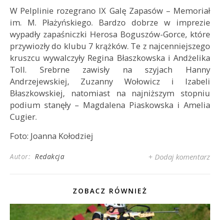
W Pelplinie rozegrano IX Galę Zapasów – Memoriał
im. M. Płażyńskiego. Bardzo dobrze w imprezie
wypadły zapaśniczki Herosa Boguszów-Gorce, które
przywiozły do klubu 7 krążków. Te z najcenniejszego
kruszcu wywalczyły Regina Błaszkowska i Andżelika
Toll. Srebrne zawisły na szyjach Hanny
Andrzejewskiej, Zuzanny Wołowicz i Izabeli
Błaszkowskiej, natomiast na najniższym stopniu
podium stanęły – Magdalena Piaskowska i Amelia
Cugier.
Foto: Joanna Kołodziej
Autor:
Redakcja
+ Dodaj komentarz
ZOBACZ RÓWNIEŻ