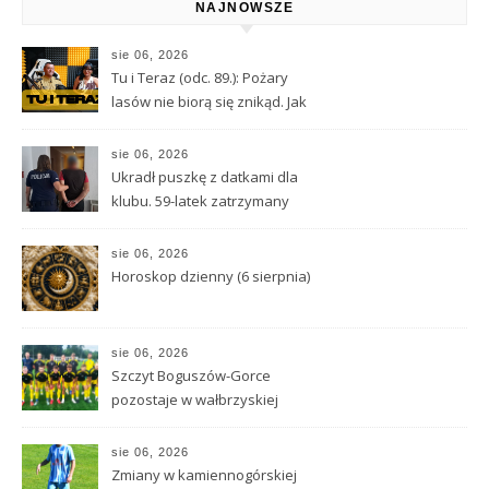
NAJNOWSZE
sie 06, 2026
Tu i Teraz (odc. 89.): Pożary
lasów nie biorą się znikąd. Jak
nie doprowadzić do tragedii?
sie 06, 2026
Ukradł puszkę z datkami dla
klubu. 59-latek zatrzymany
sie 06, 2026
Horoskop dzienny (6 sierpnia)
sie 06, 2026
Szczyt Boguszów-Gorce
pozostaje w wałbrzyskiej
klasie O
sie 06, 2026
Zmiany w kamiennogórskiej