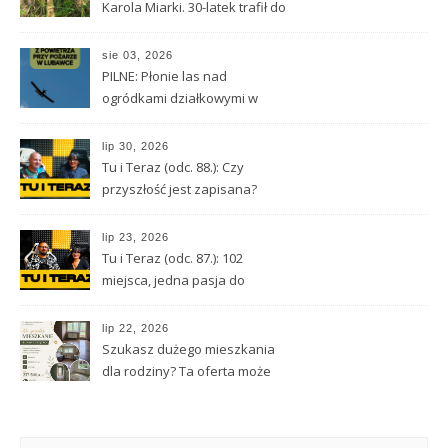
Karola Miarki. 30-latek trafił do
aresztu
sie 03, 2026
PILNE: Płonie las nad
ogródkami działkowymi w
Lubawce
lip 30, 2026
Tu i Teraz (odc. 88.): Czy
przyszłość jest zapisana?
Wróżbita Maciej o tarocie,
astrologii i przeznaczeniu
lip 23, 2026
Tu i Teraz (odc. 87.): 102
miejsca, jedna pasja do
Kamiennej Góry
lip 22, 2026
Szukasz dużego mieszkania
dla rodziny? Ta oferta może
Cię zainteresować