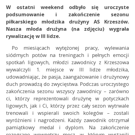
W ostatni weekend odbyło się uroczyste
podsumowanie i zakończenie sezonu
piłkarskiego
młodzika drużyny AS Krzeszów.
Nasza młoda drużyna (na zdjęciu) wygrała
rywalizację w III lidze.
Po miesiącach wytężonej pracy, wylewania
siódmych potów na treningach i pełnych emocji
spotkań ligowych, młodzi zawodnicy z Krzeszowa
wywalczyli 1. miejsce w III lidze młodzika,
udowadniając, że pasja, zaangażowanie i drużynowy
duch prowadzą do zwycięstwa. Podczas uroczystego
zakończenia sezonu wszyscy zawodnicy – zarówno
ci, którzy reprezentowali drużynę w potyczkach
ligowych, jak i Ci, którzy przez cały sezon wytrwale
trenowali i wspierali swoich kolegów – zostali
wyróżnieni i nagrodzeni. Każdy zawodnik otrzymał
pamiątkowy medal i dyplom. Na zakończenie
rozegrano wewnętrzy mecz, w którym wystąpili