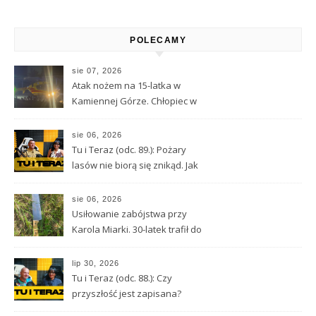
Alternative:
POLECAMY
sie 07, 2026
Atak nożem na 15-latka w
Kamiennej Górze. Chłopiec w
ciężkim stanie został
przetransportowany
sie 06, 2026
śmigłowcem LPR
Tu i Teraz (odc. 89.): Pożary
lasów nie biorą się znikąd. Jak
nie doprowadzić do tragedii?
sie 06, 2026
Usiłowanie zabójstwa przy
Karola Miarki. 30-latek trafił do
aresztu
lip 30, 2026
Tu i Teraz (odc. 88.): Czy
przyszłość jest zapisana?
Wróżbita Maciej o tarocie,