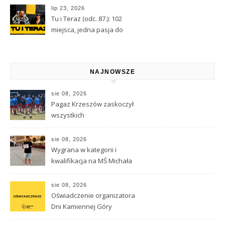
astrologii i przeznaczeniu
lip 23, 2026
Tu i Teraz (odc. 87.): 102
miejsca, jedna pasja do
Kamiennej Góry
NAJNOWSZE
sie 08, 2026
Pagaz Krzeszów zaskoczył
wszystkich
sie 08, 2026
Wygrana w kategorii i
kwalifikacja na MŚ Michała
Hnisdiłowa
sie 08, 2026
Oświadczenie organizatora
Dni Kamiennej Góry