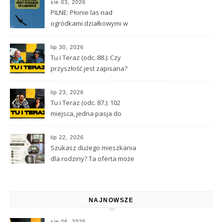
sie 03, 2026
PILNE: Płonie las nad
ogródkami działkowymi w
Lubawce
lip 30, 2026
Tu i Teraz (odc. 88.): Czy
przyszłość jest zapisana?
Wróżbita Maciej o tarocie,
astrologii i przeznaczeniu
lip 23, 2026
Tu i Teraz (odc. 87.): 102
miejsca, jedna pasja do
Kamiennej Góry
lip 22, 2026
Szukasz dużego mieszkania
dla rodziny? Ta oferta może
Cię zainteresować
NAJNOWSZE
sie 06, 2026