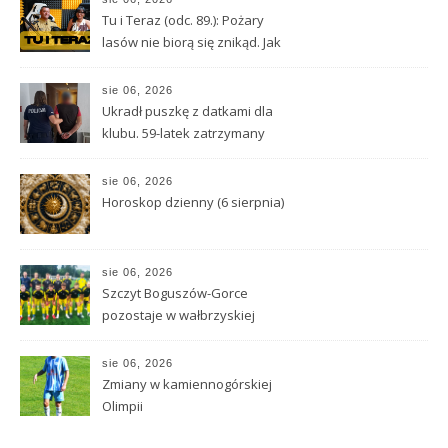
Tu i Teraz (odc. 89.): Pożary
lasów nie biorą się znikąd. Jak
nie doprowadzić do tragedii?
sie 06, 2026
Ukradł puszkę z datkami dla
klubu. 59-latek zatrzymany
sie 06, 2026
Horoskop dzienny (6 sierpnia)
sie 06, 2026
Szczyt Boguszów-Gorce
pozostaje w wałbrzyskiej
klasie O
sie 06, 2026
Zmiany w kamiennogórskiej
Olimpii