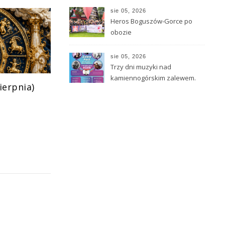
sie 05, 2026
Heros Boguszów-Gorce po
obozie
sie 05, 2026
Trzy dni muzyki nad
kamiennogórskim zalewem.
ierpnia)
Peja, Edyta Górniak i
Poparzeni Kawą Trzy