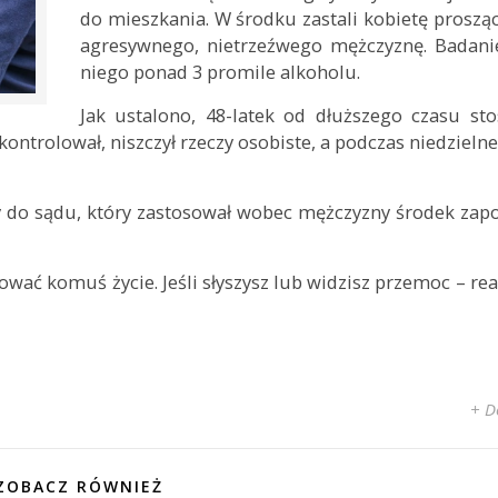
do mieszkania. W środku zastali kobietę prosząc
agresywnego, nietrzeźwego mężczyznę. Badani
niego ponad 3 promile alkoholu.
Jak ustalono, 48-latek od dłuższego czasu st
, kontrolował, niszczył rzeczy osobiste, a podczas niedziel
 do sądu, który zastosował wobec mężczyzny środek zap
wać komuś życie. Jeśli słyszysz lub widzisz przemoc – rea
+ D
ZOBACZ RÓWNIEŻ