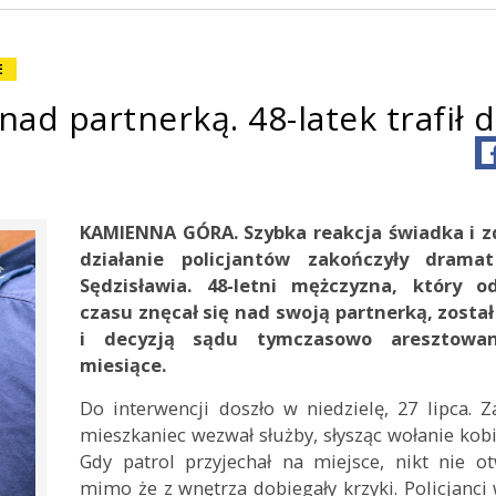
E
ad partnerką. 48-latek trafił 
KAMIENNA GÓRA. Szybka reakcja świadka i 
działanie policjantów zakończyły drama
Sędzisławia. 48-letni mężczyzna, który o
czasu znęcał się nad swoją partnerką, zosta
i decyzją sądu tymczasowo aresztow
miesiące.
Do interwencji doszło w niedzielę, 27 lipca. 
mieszkaniec wezwał służby, słysząc wołanie kob
Gdy patrol przyjechał na miejsce, nikt nie ot
mimo że z wnętrza dobiegały krzyki. Policjanci 