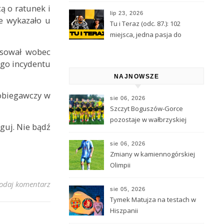
Wróżbita Maciej o tarocie,
ą o ratunek i
astrologii i przeznaczeniu
lip 23, 2026
e wykazało u
Tu i Teraz (odc. 87.): 102
miejsca, jedna pasja do
Kamiennej Góry
osował wobec
nego incydentu
NAJNOWSZE
obiegawczy w
sie 06, 2026
Szczyt Boguszów-Gorce
pozostaje w wałbrzyskiej
guj. Nie bądź
klasie O
sie 06, 2026
Zmiany w kamiennogórskiej
Olimpii
odaj komentarz
sie 05, 2026
Tymek Matujza na testach w
Hiszpanii