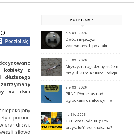
POLECAMY
do
sie 04, 2026
Dwóch mężczyzn
Podziel się
zatrzymanych po ataku
nożem w Kamiennej Górze.
Stan 33-latka jest ciężki
sie 03, 2026
zdecydowane
Mężczyzna ugodzony nożem
t kobiety z
przy ul. Karola Miarki. Policja
d dłuższego
szuka napastnika
ł zatrzymany
sie 03, 2026
any na dwa
PILNE: Płonie las nad
ogródkami działkowymi w
Lubawce
Zaniepokojony
lip 30, 2026
iety o pomoc.
Tu i Teraz (odc. 88.): Czy
wierał drzwi,
przyszłość jest zapisana?
weszli siłowo