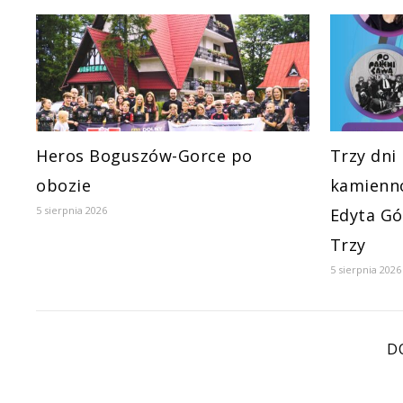
Heros Boguszów-Gorce po
Trzy dni
obozie
kamienno
5 sierpnia 2026
Edyta Gó
Trzy
5 sierpnia 2026
D