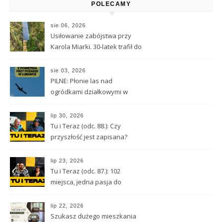
POLECAMY
sie 06, 2026
Usiłowanie zabójstwa przy
Karola Miarki. 30-latek trafił do
aresztu
sie 03, 2026
PILNE: Płonie las nad
ogródkami działkowymi w
Lubawce
lip 30, 2026
Tu i Teraz (odc. 88.): Czy
przyszłość jest zapisana?
Wróżbita Maciej o tarocie,
astrologii i przeznaczeniu
lip 23, 2026
Tu i Teraz (odc. 87.): 102
miejsca, jedna pasja do
Kamiennej Góry
lip 22, 2026
Szukasz dużego mieszkania