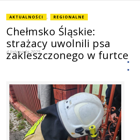
,
AKTUALNOŚCI
REGIONALNE
Chełmsko Śląskie:
strażacy uwolnili psa
zakleszczonego w furtce
4 listopada 2025