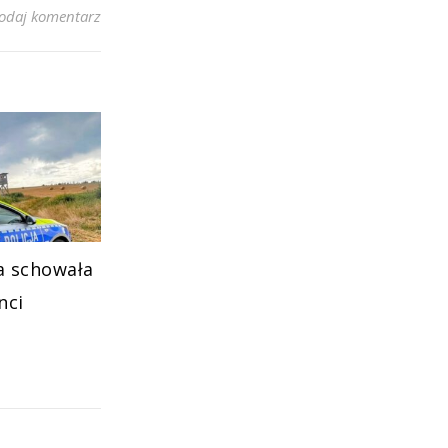
odaj komentarz
a schowała
nci