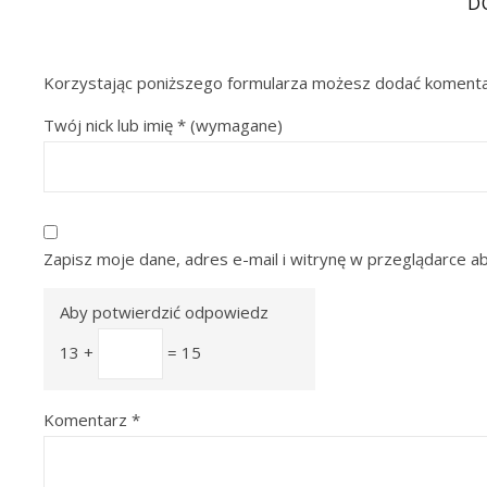
D
Korzystając poniższego formularza możesz dodać komenta
Twój nick lub imię
*
(wymagane)
Zapisz moje dane, adres e-mail i witrynę w przeglądarce a
Aby potwierdzić odpowiedz
13 +
= 15
Komentarz
*