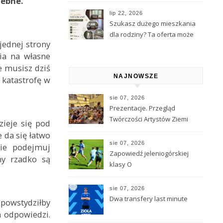
 potrzebne.
Kamiennej Góry
lip 22, 2026
Szukasz dużego mieszkania
dla rodziny? Ta oferta może
jednej strony
Cię zainteresować
nia na własne
e musisz dziś
NAJNOWSZE
 katastrofę w
sie 07, 2026
Prezentacje. Przegląd
Twórczości Artystów Ziemi
zieje się pod
Kamiennogórskiej
 da się łatwo
zainaugurowały Dni
sie 07, 2026
nie podejmuj
Kamiennej Góry
Zapowiedź jeleniogórskiej
hy rzadko są
klasy O
sie 07, 2026
Dwa transfery last minute
 powstydziłby
h odpowiedzi.