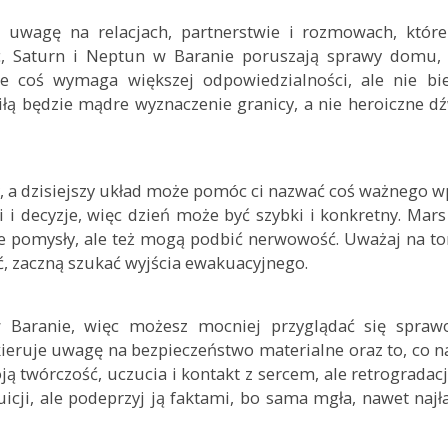
 uwagę na relacjach, partnerstwie i rozmowach, które
yc, Saturn i Neptun w Baranie poruszają sprawy domu, 
e coś wymaga większej odpowiedzialności, ale nie bie
siłą będzie mądre wyznaczenie granicy, a nie heroiczne dź
 a dzisiejszy układ może pomóc ci nazwać coś ważnego wp
i decyzje, więc dzień może być szybki i konkretny. Mar
we pomysły, ale też mogą podbić nerwowość. Uważaj na t
hać, zaczną szukać wyjścia ewakuacyjnego.
w Baranie, więc możesz mocniej przyglądać się spraw
e kieruje uwagę na bezpieczeństwo materialne oraz to, co 
oją twórczość, uczucia i kontakt z sercem, ale retrograda
tuicji, ale podeprzyj ją faktami, bo sama mgła, nawet najł