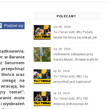
POLECAMY
Podziel się
sie 06, 2026
Tu i Teraz (odc. 89.): Pożary
lasów nie biorą się znikąd. Jak
nie doprowadzić do tragedii?
sie 06, 2026
ądkowania,
Usiłowanie zabójstwa przy
yc w Baranie
Karola Miarki. 30-latek trafił do
 z Saturnem
aresztu
 przepchnąć
lip 30, 2026
 Słońce oraz
Tu i Teraz (odc. 88.): Czy
ą uwagę na
przyszłość jest zapisana?
 wracają, bo
Wróżbita Maciej o tarocie,
ęty temat”.
astrologii i przeznaczeniu
lip 23, 2026
aranie może
Tu i Teraz (odc. 87.): 102
 i wyobrażeń
miejsca, jedna pasja do