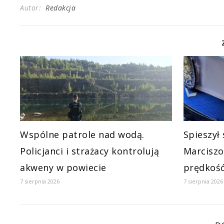
Autor:
Redakcja
Wspólne patrole nad wodą.
Spieszył 
Policjanci i strażacy kontrolują
Marciszo
akweny w powiecie
prędkość
7 sierpnia 2026
7 sierpnia 2026