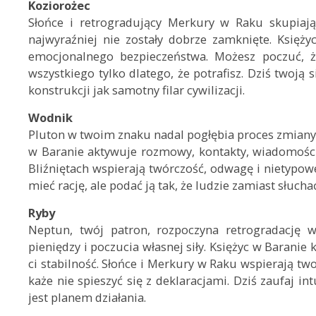
Koziorożec
Słońce i retrogradujący Merkury w Raku skupiają
najwyraźniej nie zostały dobrze zamknięte. Księż
emocjonalnego bezpieczeństwa. Możesz poczuć, ż
wszystkiego tylko dlatego, że potrafisz. Dziś twoją 
konstrukcji jak samotny filar cywilizacji.
Wodnik
Pluton w twoim znaku nadal pogłębia proces zmiany,
w Baranie aktywuje rozmowy, kontakty, wiadomości 
Bliźniętach wspierają twórczość, odwagę i nietypo
mieć rację, ale podać ją tak, że ludzie zamiast słuc
Ryby
Neptun, twój patron, rozpoczyna retrogradację 
pieniędzy i poczucia własnej siły. Księżyc w Barani
ci stabilność. Słońce i Merkury w Raku wspierają tw
każe nie spieszyć się z deklaracjami. Dziś zaufaj in
jest planem działania.