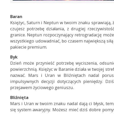
Baran
Księżyc, Saturn i Neptun w twoim znaku sprawiają, ż
czujesz potrzebę działania, z drugiej rzeczywisto
granice. Neptun rozpoczynający retrogradację może
wszystkiego udowadniać, bo czasem największą siłą 
pakiecie premium.
Byk
Dzień może przynieść potrzebę wyciszenia, odsunię
powierzchnią. Księżyc w Baranie działa w twojej stre
nazwać. Mars i Uran w Bliźniętach nadal porusz
impulsywnych decyzji dotyczących pieniędzy. Dzi
przejawem życiowego geniuszu.
Bliźnięta
Mars i Uran w twoim znaku nadal dają ci błysk, tem
się system awaryjny. Możesz mieć dziś dobre pomysł