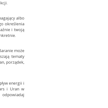
cji.
magający albo
go określenia
aźnie i twoją
nkretnie.
 Baranie może
szają tematy
lan, porządek,
ływ energii i
ars i Uran w
e odpowiadaj