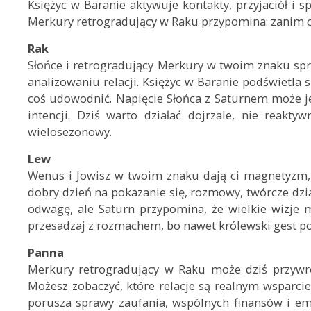
Księżyc w Baranie aktywuje kontakty, przyjaciół i
Merkury retrogradujący w Raku przypomina: zanim co
Rak
Słońce i retrogradujący Merkury w twoim znaku spr
analizowaniu relacji. Księżyc w Baranie podświetla
coś udowodnić. Napięcie Słońca z Saturnem może je
intencji. Dziś warto działać dojrzale, nie reakty
wielosezonowy.
Lew
Wenus i Jowisz w twoim znaku dają ci magnetyzm, 
dobry dzień na pokazanie się, rozmowy, twórcze dzi
odwagę, ale Saturn przypomina, że wielkie wizje m
przesadzaj z rozmachem, bo nawet królewski gest p
Panna
Merkury retrogradujący w Raku może dziś przywró
Możesz zobaczyć, które relacje są realnym wsparci
porusza sprawy zaufania, wspólnych finansów i emo