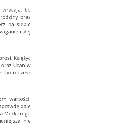
 wracają, bo
rodziny oraz
rz na siebie
wiganie całej
rost. Księżyc
s oraz Uran w
on, bo możesz
om wartości,
naprawdę daje
cja Merkurego
adniejsza, nie