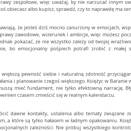
 sprawy zespołowe, więc uważaj, by nie narzucać innym s
ś obiecasz albo kupisz, sprawdź, czy to naprawdę ma sen
awiają, że jesteś dziś mocno zanurzony w emocjach, ws
 sprawy zawodowe, wizerunek i ambicje, więc możesz pocz
dnak pokazać, że nie wszystko zależy od twojej wrażliwo
wnie, bo emocjonalny pośpiech potrafi zrobić z małej 
większą pewność siebie i naturalną zdolność przyciąga
ałania i planowanie czegoś większego. Księżyc w Baranie 
uszą mieć fundament, nie tylko efektowną narrację. Bły
owinien czasem zmieścić się w realnym kalendarzu.
cić dawne kontakty, ustalenia albo tematy związane ze
em, a które są tylko hałasem w ładnym opakowaniu. Księ
cjonalnych zależności. Nie próbuj wszystkiego kontrol