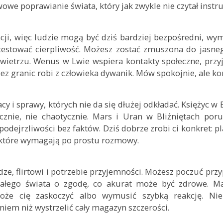
we poprawianie świata, który jak zwykle nie czytał instruk
cji, więc ludzie mogą być dziś bardziej bezpośredni, wy
i testować cierpliwość. Możesz zostać zmuszona do jasne
wietrzu. Wenus w Lwie wspiera kontakty społeczne, przyj
z granic robi z człowieka dywanik. Mów spokojnie, ale ko
y i sprawy, których nie da się dłużej odkładać. Księżyc w
znie, nie chaotycznie. Mars i Uran w Bliźniętach poru
podejrzliwości bez faktów. Dziś dobrze zrobi ci konkret: p
 które wymagają po prostu rozmowy.
ze, flirtowi i potrzebie przyjemności. Możesz poczuć przyp
całego świata o zgodę, co akurat może być zdrowe. M
może cię zaskoczyć albo wymusić szybką reakcję. Ni
niem niż wystrzelić cały magazyn szczerości.