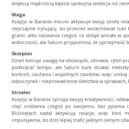
większą mądrością będzie spokojna selekcja niż nerwo
Waga
Księżyc w Baranie mocno aktywuje twoją strefę rela
zwyczajnie irytujący, bo przecież wszechświat lub
granic albo nazwania czegoś, co dotąd wisiało w po
widoczność, ale Saturn przypomina, że uprzejmość be
Skorpion
Dzień kieruje uwagę na obowiązki, zdrowie, rytm prac
podkręcać tempo, ale Saturn każe działać metodyc
kontroli, zaufania i wspólnych zasobów, więc unikaj 
odpoczynek i nieprowadzenie śledztwa w sprawach,
Strzelec
Księżyc w Baranie sprzyja twojej kreatywności, odwad
chęć zrobienia czegoś po swojemu, bez pytania 
Bliźniętach nadal aktywują relacje, więc ktoś 
impulsywnie, bo dziś lepiej trafić jednym celnym zda