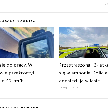
+ D
ZOBACZ RÓWNIEŻ
się do pracy. W
Przestraszona 13-latk
wie przekroczył
się w ambonie. Policja
 o 59 km/h
odnaleźli ją w lesie
7 sierpnia 2026