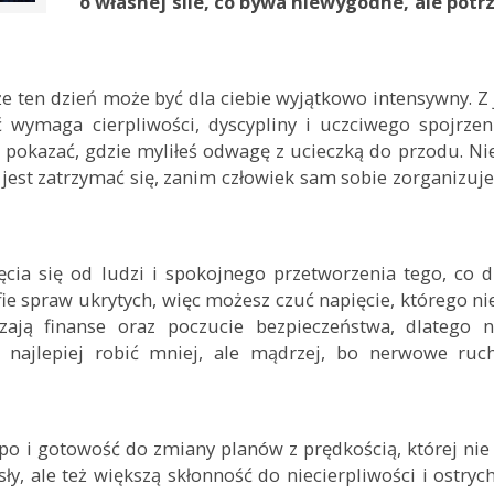
o własnej sile, co bywa niewygodne, ale
e ten dzień może być dla ciebie wyjątkowo intensywny. Z 
ść wymaga cierpliwości, dyscypliny i uczciwego spojrze
 pokazać, gdzie myliłeś odwagę z ucieczką do przodu. Ni
jest zatrzymać się, zanim człowiek sam sobie zorganizuje
cia się od ludzi i spokojnego przetworzenia tego, co d
fie spraw ukrytych, więc możesz czuć napięcie, którego nie
ają finanse oraz poczucie bezpieczeństwa, dlatego 
ś najlepiej robić mniej, ale mądrzej, bo nerwowe ruc
po i gotowość do zmiany planów z prędkością, której nie
y, ale też większą skłonność do niecierpliwości i ostryc