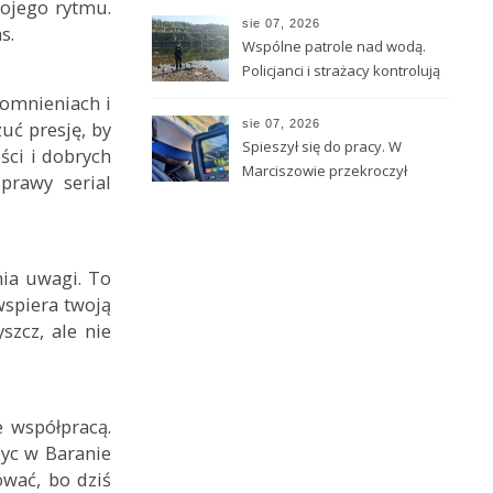
wojego rytmu.
sie 07, 2026
s.
Wspólne patrole nad wodą.
Policjanci i strażacy kontrolują
akweny w powiecie
pomnieniach i
uć presję, by
sie 07, 2026
Spieszył się do pracy. W
ści i dobrych
Marciszowie przekroczył
sprawy serial
prędkość o 59 km/h
nia uwagi. To
wspiera twoją
szcz, ale nie
 współpracą.
życ w Baranie
ować, bo dziś