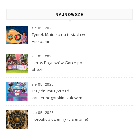
NAJNOWSZE
sie 05, 2026
Tymek Matujza na testach w
Hiszpanii
sie 05, 2026
Heros Boguszów-Gorce po
obozie
sie 05, 2026
Trzy dni muzyki nad
kamiennogórskim zalewem.
Peja, Edyta Górniak i
Poparzeni Kawą Trzy
sie 05, 2026
Horoskop dzienny (5 sierpnia)