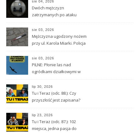
sie 04, 2026
Dwóch mężczyzn
zatrzymanych po ataku
nożem w Kamiennej Górze.
Stan 33-latka jest ciężki
sie 03, 2026
Mężczyzna ugodzony nożem
przy ul. Karola Miarki. Policja
szuka napastnika
sie 03, 2026
PILNE: Płonie las nad
ogródkami działkowymi w
Lubawce
lip 30, 2026
Tu i Teraz (odc. 88.): Czy
przyszłość jest zapisana?
Wróżbita Maciej o tarocie,
astrologii i przeznaczeniu
lip 23, 2026
Tu i Teraz (odc. 87.): 102
miejsca, jedna pasja do
Kamiennej Góry