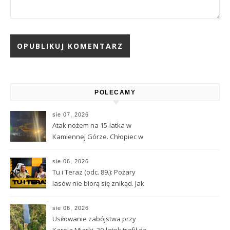
Alternative:
POLECAMY
sie 07, 2026
Atak nożem na 15-latka w
Kamiennej Górze. Chłopiec w
ciężkim stanie został
przetransportowany
sie 06, 2026
śmigłowcem LPR
Tu i Teraz (odc. 89.): Pożary
lasów nie biorą się znikąd. Jak
nie doprowadzić do tragedii?
sie 06, 2026
Usiłowanie zabójstwa przy
Karola Miarki. 30-latek trafił do