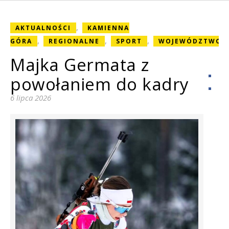
,
AKTUALNOŚCI
KAMIENNA
,
,
,
GÓRA
REGIONALNE
SPORT
WOJEWÓDZTWO
Majka Germata z
powołaniem do kadry
6 lipca 2026