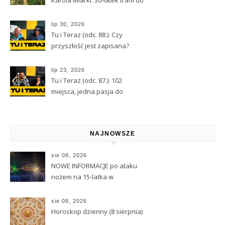
aresztu
lip 30, 2026
Tu i Teraz (odc. 88.): Czy
przyszłość jest zapisana?
Wróżbita Maciej o tarocie,
astrologii i przeznaczeniu
lip 23, 2026
Tu i Teraz (odc. 87.): 102
miejsca, jedna pasja do
Kamiennej Góry
NAJNOWSZE
sie 08, 2026
NOWE INFORMACJE po ataku
nożem na 15-latka w
Kamiennej Górze
sie 08, 2026
Horoskop dzienny (8 sierpnia)