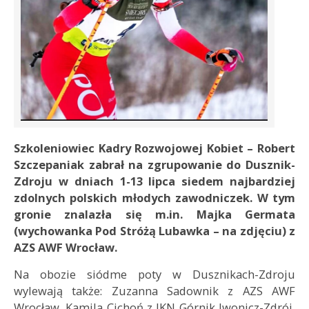
Szkoleniowiec Kadry Rozwojowej Kobiet – Robert
Szczepaniak zabrał na zgrupowanie do Dusznik-
Zdroju w dniach 1-13 lipca siedem najbardziej
zdolnych polskich młodych zawodniczek. W tym
gronie znalazła się m.in. Majka Germata
(wychowanka Pod Stróżą Lubawka – na zdjęciu) z
AZS AWF Wrocław.
Na obozie siódme poty w Dusznikach-Zdroju
wylewają także: Zuzanna Sadownik z AZS AWF
Wrocław, Kamila Cichoń z IKN Górnik Iwonicz-Zdrój,