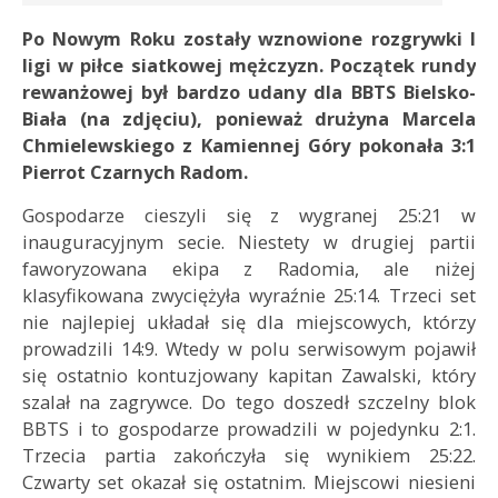
Po Nowym Roku zostały wznowione rozgrywki I
ligi w piłce siatkowej mężczyzn. Początek rundy
rewanżowej był bardzo udany dla BBTS Bielsko-
Biała (na zdjęciu), ponieważ drużyna Marcela
Chmielewskiego z Kamiennej Góry pokonała 3:1
Pierrot Czarnych Radom.
Gospodarze cieszyli się z wygranej 25:21 w
inauguracyjnym secie. Niestety w drugiej partii
faworyzowana ekipa z Radomia, ale niżej
klasyfikowana zwyciężyła wyraźnie 25:14. Trzeci set
nie najlepiej układał się dla miejscowych, którzy
prowadzili 14:9. Wtedy w polu serwisowym pojawił
się ostatnio kontuzjowany kapitan Zawalski, który
szalał na zagrywce. Do tego doszedł szczelny blok
BBTS i to gospodarze prowadzili w pojedynku 2:1.
Trzecia partia zakończyła się wynikiem 25:22.
Czwarty set okazał się ostatnim. Miejscowi niesieni