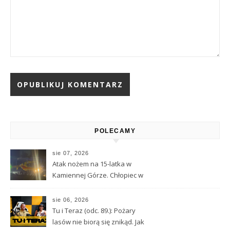
Alternative:
POLECAMY
sie 07, 2026
Atak nożem na 15-latka w
Kamiennej Górze. Chłopiec w
ciężkim stanie został
przetransportowany
sie 06, 2026
śmigłowcem LPR
Tu i Teraz (odc. 89.): Pożary
lasów nie biorą się znikąd. Jak