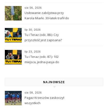
nie doprowadzić do tragedii?
sie 06, 2026
Usiłowanie zabójstwa przy
Karola Miarki. 30-latek trafił do
aresztu
lip 30, 2026
Tu i Teraz (odc. 88.): Czy
przyszłość jest zapisana?
Wróżbita Maciej o tarocie,
astrologii i przeznaczeniu
lip 23, 2026
Tu i Teraz (odc. 87.): 102
miejsca, jedna pasja do
Kamiennej Góry
NAJNOWSZE
sie 08, 2026
Pagaz Krzeszów zaskoczył
wszystkich