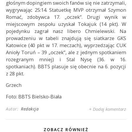
głośnym dopingiem swoich fanów się nie zatrzymali,
wygrywając 25:14. Statuetkę MVP otrzymał Szymon
Romać, zdobywca 17. „oczek”. Drugi wynik w
miejscowym zespołu uzyskał Tokajuk (14 pkt). W
pojedynku zagrał nasz libero Chmielewski. Na
prowadzeniu w tabeli znajdują się siatkarze GKS
Katowice (40 pkt w 17. meczach), wyprzedzając CUK
Anioły Toruń – 39 „oczek”, ale z jednym spotkaniem
rozegranym mniej) i Stal Nysę (36. w 16.
spotkaniach). BBTS plasuje się obecnie na 6. pozycji
z 28 pkt.
Grzech
Foto: BBTS Bielsko-Biała
Autor:
Redakcja
+ Dodaj komentarz
ZOBACZ RÓWNIEŻ