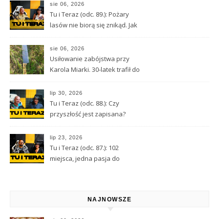
przetransportowany
sie 06, 2026
śmigłowcem LPR
Tu i Teraz (odc. 89.): Pożary
lasów nie biorą się znikąd. Jak
nie doprowadzić do tragedii?
sie 06, 2026
Usiłowanie zabójstwa przy
Karola Miarki. 30-latek trafił do
aresztu
lip 30, 2026
Tu i Teraz (odc. 88.): Czy
przyszłość jest zapisana?
Wróżbita Maciej o tarocie,
astrologii i przeznaczeniu
lip 23, 2026
Tu i Teraz (odc. 87.): 102
miejsca, jedna pasja do
Kamiennej Góry
NAJNOWSZE