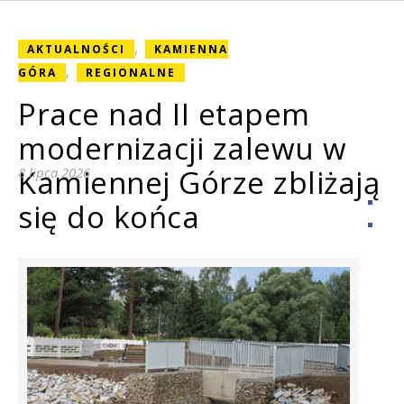
,
AKTUALNOŚCI
KAMIENNA
,
GÓRA
REGIONALNE
Prace nad II etapem
modernizacji zalewu w
Kamiennej Górze zbliżają
8 lipca 2026
się do końca