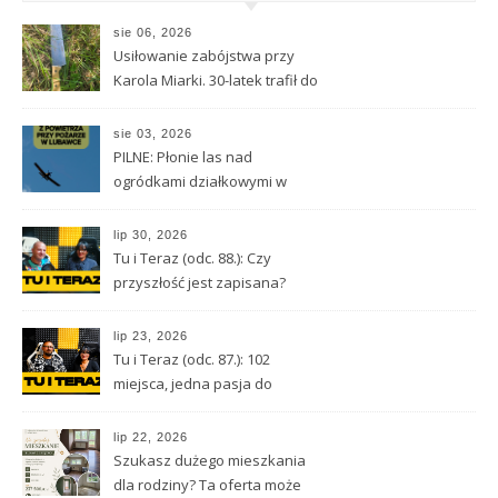
sie 06, 2026
Usiłowanie zabójstwa przy
Karola Miarki. 30-latek trafił do
aresztu
sie 03, 2026
PILNE: Płonie las nad
ogródkami działkowymi w
Lubawce
lip 30, 2026
Tu i Teraz (odc. 88.): Czy
przyszłość jest zapisana?
Wróżbita Maciej o tarocie,
astrologii i przeznaczeniu
lip 23, 2026
Tu i Teraz (odc. 87.): 102
miejsca, jedna pasja do
Kamiennej Góry
lip 22, 2026
Szukasz dużego mieszkania
dla rodziny? Ta oferta może