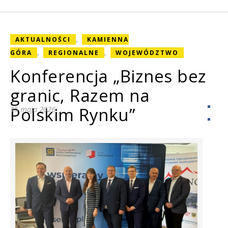
,
AKTUALNOŚCI
KAMIENNA
,
,
GÓRA
REGIONALNE
WOJEWÓDZTWO
Konferencja „Biznes bez
granic, Razem na
Polskim Rynku”
15 maja 2026