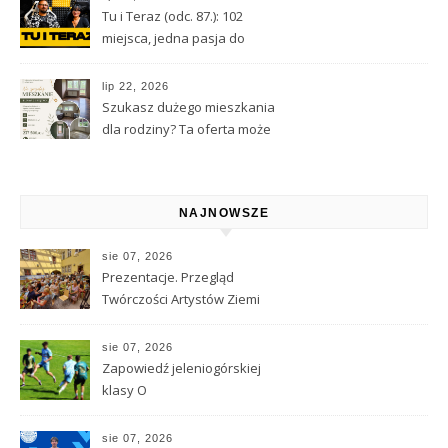
Tu i Teraz (odc. 87.): 102
miejsca, jedna pasja do
Kamiennej Góry
lip 22, 2026
Szukasz dużego mieszkania
dla rodziny? Ta oferta może
Cię zainteresować
NAJNOWSZE
sie 07, 2026
Prezentacje. Przegląd
Twórczości Artystów Ziemi
Kamiennogórskiej
zainaugurowały Dni
sie 07, 2026
Kamiennej Góry
Zapowiedź jeleniogórskiej
klasy O
sie 07, 2026