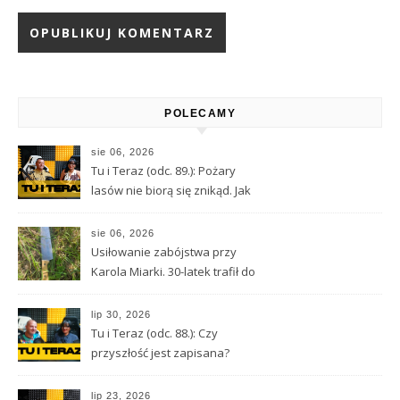
Alternative:
POLECAMY
sie 06, 2026
Tu i Teraz (odc. 89.): Pożary
lasów nie biorą się znikąd. Jak
nie doprowadzić do tragedii?
sie 06, 2026
Usiłowanie zabójstwa przy
Karola Miarki. 30-latek trafił do
aresztu
lip 30, 2026
Tu i Teraz (odc. 88.): Czy
przyszłość jest zapisana?
Wróżbita Maciej o tarocie,
astrologii i przeznaczeniu
lip 23, 2026