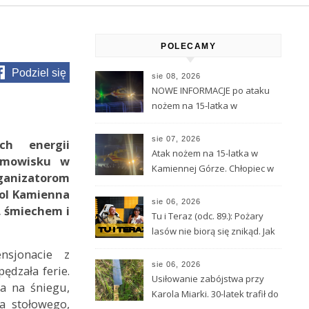
POLECAMY
Podziel się
sie 08, 2026
NOWE INFORMACJE po ataku
nożem na 15-latka w
Kamiennej Górze
sie 07, 2026
ch energii
Atak nożem na 15-latka w
imowisku w
Kamiennej Górze. Chłopiec w
rganizatorom
ciężkim stanie został
ool Kamienna
przetransportowany
sie 06, 2026
, śmiechem i
śmigłowcem LPR
Tu i Teraz (odc. 89.): Pożary
lasów nie biorą się znikąd. Jak
nie doprowadzić do tragedii?
nsjonacie z
sie 06, 2026
dzała ferie.
Usiłowanie zabójstwa przy
wa na śniegu,
Karola Miarki. 30-latek trafił do
sa stołowego,