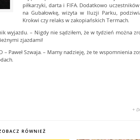
piłkarzyki, darta i FIFA. Dodatkowo uczestników
na Gubałowkę, wizyta w Iluzji Parku, podziwi
Krokwi czy relaks w zakopiańskich Termach.
nik wyjazdu. – Nigdy nie sądziłem, że w tydzień można zro
nieżnymi zjazdami!
ID – Paweł Szwaja. – Mamy nadzieję, że te wspomnienia z
odach.
+ D
ZOBACZ RÓWNIEŻ