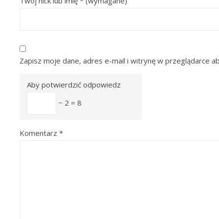
Twój nick lub imię
*
(wymagane)
Zapisz moje dane, adres e-mail i witrynę w przeglądarce a
Aby potwierdzić odpowiedz
− 2 = 8
Komentarz
*