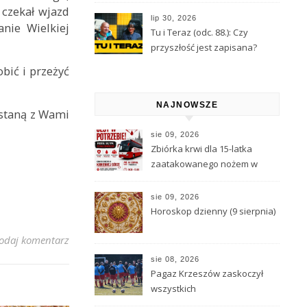
aresztu
 czekał wjazd
lip 30, 2026
anie Wielkiej
Tu i Teraz (odc. 88.): Czy
przyszłość jest zapisana?
Wróżbita Maciej o tarocie,
bić i przeżyć
astrologii i przeznaczeniu
NAJNOWSZE
ostaną z Wami
sie 09, 2026
Zbiórka krwi dla 15-latka
zaatakowanego nożem w
Kamiennej Górze
sie 09, 2026
Horoskop dzienny (9 sierpnia)
odaj komentarz
sie 08, 2026
Pagaz Krzeszów zaskoczył
wszystkich