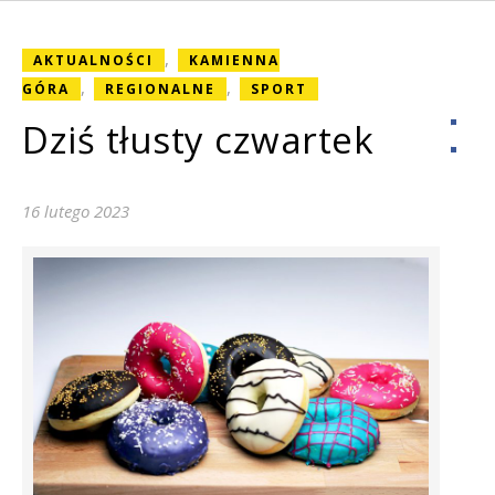
,
AKTUALNOŚCI
KAMIENNA
,
,
GÓRA
REGIONALNE
SPORT
Dziś tłusty czwartek
16 lutego 2023