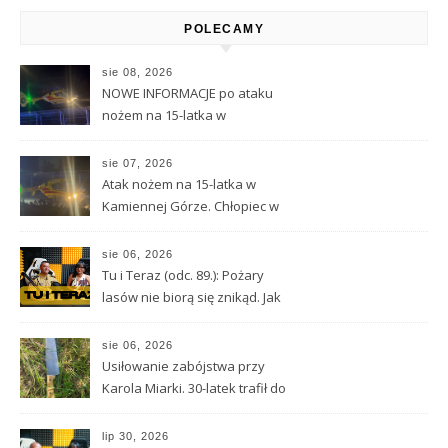
POLECAMY
sie 08, 2026
NOWE INFORMACJE po ataku
nożem na 15-latka w
Kamiennej Górze
sie 07, 2026
Atak nożem na 15-latka w
Kamiennej Górze. Chłopiec w
ciężkim stanie został
przetransportowany
sie 06, 2026
śmigłowcem LPR
Tu i Teraz (odc. 89.): Pożary
lasów nie biorą się znikąd. Jak
nie doprowadzić do tragedii?
sie 06, 2026
Usiłowanie zabójstwa przy
Karola Miarki. 30-latek trafił do
aresztu
lip 30, 2026