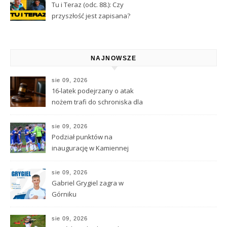
Tu i Teraz (odc. 88.): Czy
przyszłość jest zapisana?
Wróżbita Maciej o tarocie,
astrologii i przeznaczeniu
NAJNOWSZE
sie 09, 2026
16-latek podejrzany o atak
nożem trafi do schroniska dla
nieletnich. Jest decyzja sądu
sie 09, 2026
Podział punktów na
inaugurację w Kamiennej
Górze
sie 09, 2026
Gabriel Grygiel zagra w
Górniku
sie 09, 2026