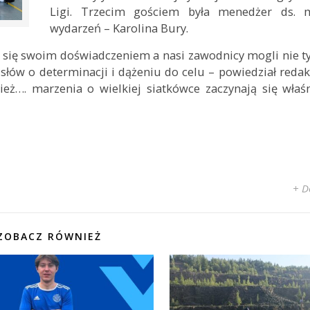
Ligi. Trzecim gościem była menedżer ds. 
wydarzeń – Karolina Bury.
ąc się swoim doświadczeniem a nasi zawodnicy mogli nie t
słów o determinacji i dążeniu do celu – powiedział redak
eż…. marzenia o wielkiej siatkówce zaczynają się właś
+ D
ZOBACZ RÓWNIEŻ