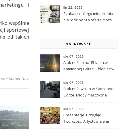
Kamiennej Góry
marketingu i
lip 22, 2026
Szukasz dużego mieszkania
dla rodziny? Ta oferta może
ylko wspólnie
Cię zainteresować
cji sportowej
nie od takich
NAJNOWSZE
sie 07, 2026
Atak nożem na 15-latka w
Kamiennej Górze. Chłopiec w
ciężkim stanie został
odaj komentarz
przetransportowany
sie 07, 2026
śmigłowcem LPR
Atak nożownika w Kamiennej
Górze. Młody mężczyzna
ciężko ranny, trwa obława za
sprawcą
sie 07, 2026
Prezentacje. Przegląd
Twórczości Artystów Ziemi
Kamiennogórskiej