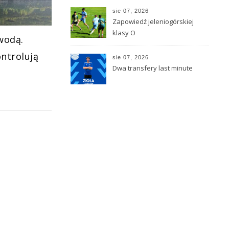
zainaugurowały Dni
sie 07, 2026
Kamiennej Góry
Zapowiedź jeleniogórskiej
klasy O
wodą.
ontrolują
sie 07, 2026
Dwa transfery last minute