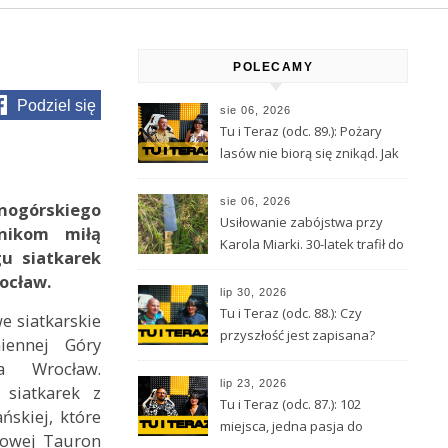
POLECAMY
Podziel się
sie 06, 2026
Tu i Teraz (odc. 89.): Pożary
lasów nie biorą się znikąd. Jak
nie doprowadzić do tragedii?
sie 06, 2026
nogórskiego
Usiłowanie zabójstwa przy
nikom miłą
Karola Miarki. 30-latek trafił do
gu siatkarek
aresztu
ocław.
lip 30, 2026
Tu i Teraz (odc. 88.): Czy
e siatkarskie
przyszłość jest zapisana?
iennej Góry
Wróżbita Maciej o tarocie,
ya Wrocław.
astrologii i przeznaczeniu
lip 23, 2026
siatkarek z
Tu i Teraz (odc. 87.): 102
ńskiej, które
miejsca, jedna pasja do
kowej Tauron