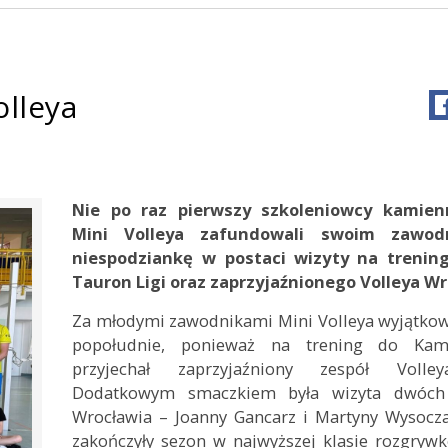
olleya
Nie po raz pierwszy szkoleniowcy kamien
Mini Volleya zafundowali swoim zawod
niespodziankę w postaci wizyty na trenin
Tauron Ligi oraz zaprzyjaźnionego Volleya Wr
Za młodymi zawodnikami Mini Volleya wyjątkow
popołudnie, ponieważ na trening do Kam
przyjechał zaprzyjaźniony zespół Volle
Dodatkowym smaczkiem była wizyta dwóch 
Wrocławia – Joanny Gancarz i Martyny Wysocza
zakończyły sezon w najwyższej klasie rozgryw