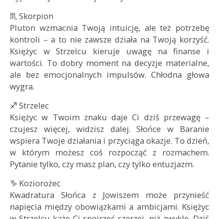
♏ Skorpion
Pluton wzmacnia Twoją intuicję, ale też potrzebę
kontroli – a to nie zawsze działa na Twoją korzyść.
Księżyc w Strzelcu kieruje uwagę na finanse i
wartości. To dobry moment na decyzje materialne,
ale bez emocjonalnych impulsów. Chłodna głowa
wygra.
♐ Strzelec
Księżyc w Twoim znaku daje Ci dziś przewagę –
czujesz więcej, widzisz dalej. Słońce w Baranie
wspiera Twoje działania i przyciąga okazje. To dzień,
w którym możesz coś rozpocząć z rozmachem.
Pytanie tylko, czy masz plan, czy tylko entuzjazm.
♑ Koziorożec
Kwadratura Słońca z Jowiszem może przynieść
napięcia między obowiązkami a ambicjami. Księżyc
w Strzelcu każe Ci spojrzeć szerzej, niż zwykle. Dziś