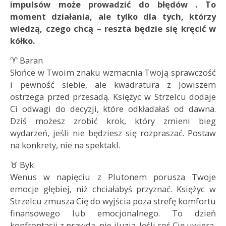
impulsów może prowadzić do błędów . To
moment działania, ale tylko dla tych, którzy
wiedzą, czego chcą – reszta będzie się kręcić w
kółko.
♈ Baran
Słońce w Twoim znaku wzmacnia Twoją sprawczość
i pewność siebie, ale kwadratura z Jowiszem
ostrzega przed przesadą. Księżyc w Strzelcu dodaje
Ci odwagi do decyzji, które odkładałaś od dawna.
Dziś możesz zrobić krok, który zmieni bieg
wydarzeń, jeśli nie będziesz się rozpraszać. Postaw
na konkrety, nie na spektakl.
♉ Byk
Wenus w napięciu z Plutonem porusza Twoje
emocje głębiej, niż chciałabyś przyznać. Księżyc w
Strzelcu zmusza Cię do wyjścia poza strefę komfortu
finansowego lub emocjonalnego. To dzień
konfrontacji z prawdą, nie iluzją. Jeśli coś Cię uwiera,