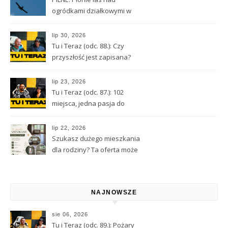
ogródkami działkowymi w
Lubawce
lip 30, 2026
Tu i Teraz (odc. 88.): Czy
przyszłość jest zapisana?
Wróżbita Maciej o tarocie,
astrologii i przeznaczeniu
lip 23, 2026
Tu i Teraz (odc. 87.): 102
miejsca, jedna pasja do
Kamiennej Góry
lip 22, 2026
Szukasz dużego mieszkania
dla rodziny? Ta oferta może
Cię zainteresować
NAJNOWSZE
sie 06, 2026
Tu i Teraz (odc. 89.): Pożary