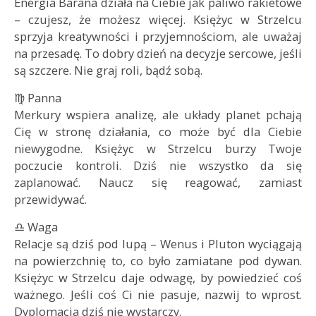
Energia Barana działa na Ciebie jak paliwo rakietowe
– czujesz, że możesz więcej. Księżyc w Strzelcu
sprzyja kreatywności i przyjemnościom, ale uważaj
na przesadę. To dobry dzień na decyzje sercowe, jeśli
są szczere. Nie graj roli, bądź sobą.
♍ Panna
Merkury wspiera analizę, ale układy planet pchają
Cię w stronę działania, co może być dla Ciebie
niewygodne. Księżyc w Strzelcu burzy Twoje
poczucie kontroli. Dziś nie wszystko da się
zaplanować. Naucz się reagować, zamiast
przewidywać.
♎ Waga
Relacje są dziś pod lupą – Wenus i Pluton wyciągają
na powierzchnię to, co było zamiatane pod dywan.
Księżyc w Strzelcu daje odwagę, by powiedzieć coś
ważnego. Jeśli coś Ci nie pasuje, nazwij to wprost.
Dyplomacja dziś nie wystarczy.