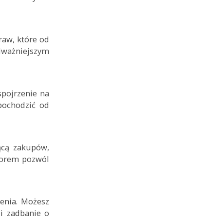
aw, które od
dważniejszym
spojrzenie na
pochodzić od
ącą zakupów,
czorem pozwól
zenia. Możesz
 i zadbanie o