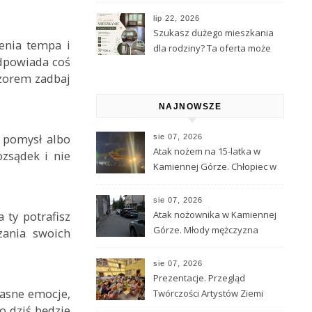
Kamiennej Góry
lip 22, 2026
Szukasz dużego mieszkania
enia tempa i
dla rodziny? Ta oferta może
odpowiada coś
Cię zainteresować
czorem zadbaj
NAJNOWSZE
y pomysł albo
sie 07, 2026
Atak nożem na 15-latka w
ozsądek i nie
Kamiennej Górze. Chłopiec w
ciężkim stanie został
przetransportowany
sie 07, 2026
śmigłowcem LPR
 ty potrafisz
Atak nożownika w Kamiennej
Górze. Młody mężczyzna
zania swoich
ciężko ranny, trwa obława za
sprawcą
sie 07, 2026
Prezentacje. Przegląd
łasne emocje,
Twórczości Artystów Ziemi
o dziś będzie
Kamiennogórskiej