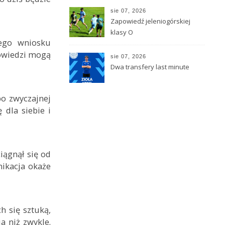
zainaugurowały Dni
sie 07, 2026
Kamiennej Góry
Zapowiedź jeleniogórskiej
klasy O
nego wniosku
powiedzi mogą
sie 07, 2026
Dwa transfery last minute
bo zwyczajnej
 dla siebie i
iągnął się od
nikacja okaże
h się sztuką,
a niż zwykle.