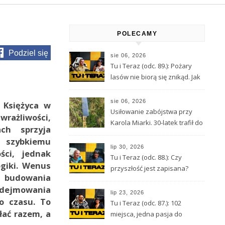
POLECAMY
Podziel się
sie 06, 2026
Tu i Teraz (odc. 89.): Pożary
lasów nie biorą się znikąd. Jak
nie doprowadzić do tragedii?
sie 06, 2026
 Księżyca w
Usiłowanie zabójstwa przy
wrażliwości,
Karola Miarki. 30-latek trafił do
ach sprzyja
aresztu
 szybkiemu
lip 30, 2026
ści, jednak
Tu i Teraz (odc. 88.): Czy
logiki. Wenus
przyszłość jest zapisana?
 budowania
Wróżbita Maciej o tarocie,
odejmowania
astrologii i przeznaczeniu
lip 23, 2026
go czasu. To
Tu i Teraz (odc. 87.): 102
łać razem, a
miejsca, jedna pasja do