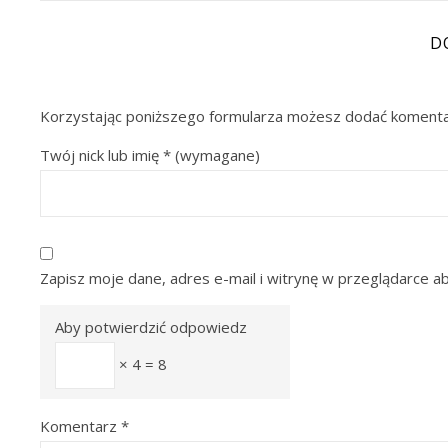
D
Korzystając poniższego formularza możesz dodać komenta
Twój nick lub imię
*
(wymagane)
Zapisz moje dane, adres e-mail i witrynę w przeglądarce a
Aby potwierdzić odpowiedz
× 4 = 8
Komentarz
*