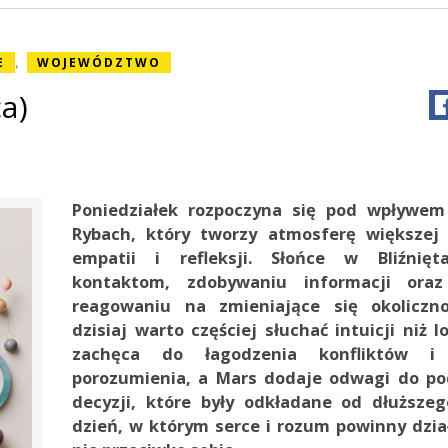
,
E
WOJEWÓDZTWO
a)
Poniedziałek rozpoczyna się pod wpływem
Rybach, który tworzy atmosferę większej 
empatii i refleksji. Słońce w Bliźnięt
kontaktom, zdobywaniu informacji oraz
reagowaniu na zmieniające się okoliczno
dzisiaj warto częściej słuchać intuicji niż 
zachęca do łagodzenia konfliktów i
porozumienia, a Mars dodaje odwagi do p
decyzji, które były odkładane od dłuższe
dzień, w którym serce i rozum powinny dzia