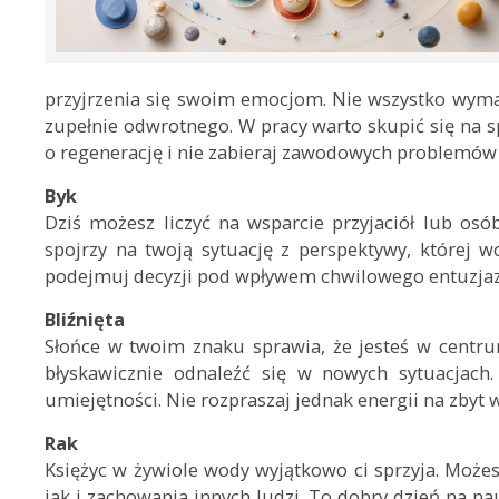
przyjrzenia się swoim emocjom. Nie wszystko wymag
zupełnie odwrotnego. W pracy warto skupić się na 
o regenerację i nie zabieraj zawodowych problemó
Byk
Dziś możesz liczyć na wsparcie przyjaciół lub osó
spojrzy na twoją sytuację z perspektywy, której w
podejmuj decyzji pod wpływem chwilowego entuzja
Bliźnięta
Słońce w twoim znaku sprawia, że jesteś w centrum
błyskawicznie odnaleźć się w nowych sytuacjac
umiejętności. Nie rozpraszaj jednak energii na zbyt
Rak
Księżyc w żywiole wody wyjątkowo ci sprzyja. Może
jak i zachowania innych ludzi. To dobry dzień na nau