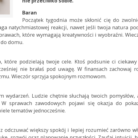
nie przeciwko sobie.
Baran
Początek tygodnia może skłonić cię do zwolni
a natychmiastowej reakcji, nawet jeśli twoja natura p
sprawach, które wymagają kreatywności i wyobraźni. Wie
w do domu.
b, które podzielają twoje cele. Ktoś podsunie ci ciekaw
cześniej nie brałaś pod uwagę. W finansach zachowaj r
zmu. Wieczór sprzyja spokojnym rozmowom.
 wydarzeń. Ludzie chętnie słuchają twoich pomysłów, a
h. W sprawach zawodowych pojawi się okazja do poka
 wiele tematów jednocześnie.
sz odczuwać większy spokój i lepiej rozumieć zarówno w
kę, rozwój oraz planowanie przyszłości. Zaufaj intuicji, b