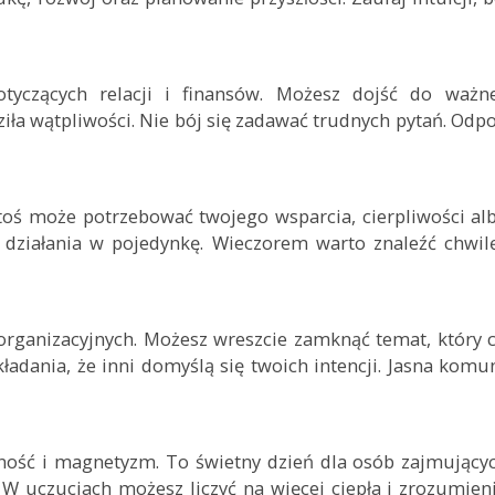
otyczących relacji i finansów. Możesz dojść do waż
ziła wątpliwości. Nie bój się zadawać trudnych pytań. Od
 Ktoś może potrzebować twojego wsparcia, cierpliwości al
działania w pojedynkę. Wieczorem warto znaleźć chwilę
ganizacyjnych. Możesz wreszcie zamknąć temat, który c
ładania, że inni domyślą się twoich intencji. Jasna komu
ność i magnetyzm. To świetny dzień dla osób zajmującyc
uczuciach możesz liczyć na więcej ciepła i zrozumieni