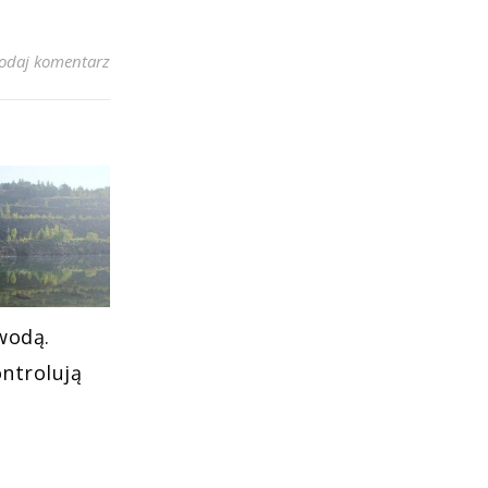
odaj komentarz
wodą.
ontrolują