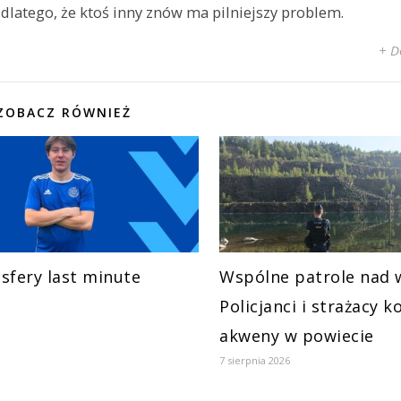
 dlatego, że ktoś inny znów ma pilniejszy problem.
+ D
ZOBACZ RÓWNIEŻ
sfery last minute
Wspólne patrole nad 
Policjanci i strażacy k
akweny w powiecie
7 sierpnia 2026