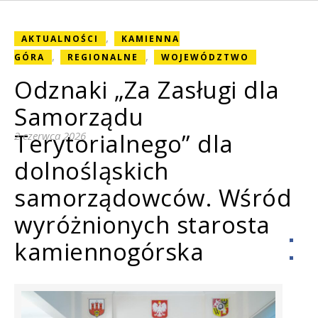
,
AKTUALNOŚCI
KAMIENNA
,
,
GÓRA
REGIONALNE
WOJEWÓDZTWO
Odznaki „Za Zasługi dla
Samorządu
Terytorialnego” dla
2 czerwca 2026
dolnośląskich
samorządowców. Wśród
wyróżnionych starosta
kamiennogórska