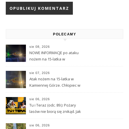
Alternative:
POLECAMY
sie 08, 2026
NOWE INFORMACJE po ataku
nożem na 15-latka w
Kamiennej Górze
sie 07, 2026
Atak nożem na 15-latka w
Kamiennej Górze. Chłopiec w
ciężkim stanie został
przetransportowany
sie 06, 2026
śmigłowcem LPR
Tu i Teraz (odc. 89.): Pożary
lasów nie biorą się znikąd. Jak
nie doprowadzić do tragedii?
sie 06, 2026