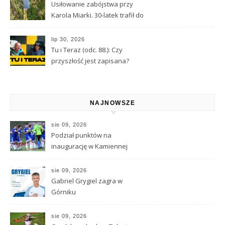
Usiłowanie zabójstwa przy
Karola Miarki. 30-latek trafił do
aresztu
lip 30, 2026
Tu i Teraz (odc. 88.): Czy
przyszłość jest zapisana?
Wróżbita Maciej o tarocie,
astrologii i przeznaczeniu
NAJNOWSZE
sie 09, 2026
Podział punktów na
inaugurację w Kamiennej
Górze
sie 09, 2026
Gabriel Grygiel zagra w
Górniku
sie 09, 2026