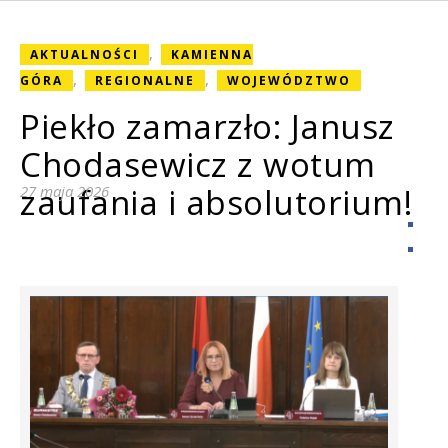
,
AKTUALNOŚCI
KAMIENNA
,
,
GÓRA
REGIONALNE
WOJEWÓDZTWO
Piekło zamarzło: Janusz
Chodasewicz z wotum
zaufania i absolutorium!
27 maja 2026