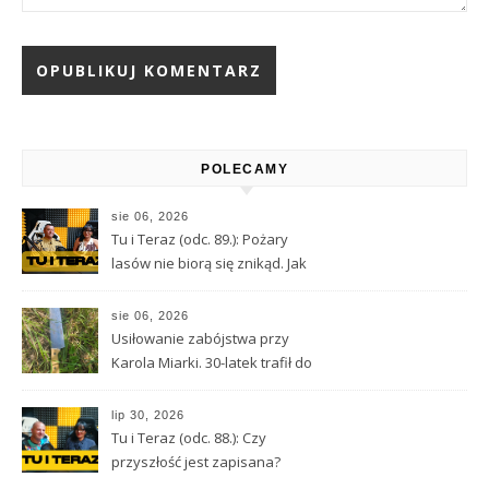
Alternative:
POLECAMY
sie 06, 2026
Tu i Teraz (odc. 89.): Pożary
lasów nie biorą się znikąd. Jak
nie doprowadzić do tragedii?
sie 06, 2026
Usiłowanie zabójstwa przy
Karola Miarki. 30-latek trafił do
aresztu
lip 30, 2026
Tu i Teraz (odc. 88.): Czy
przyszłość jest zapisana?
Wróżbita Maciej o tarocie,