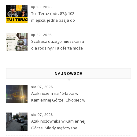
astrologii i przeznaczeniu
lip 23, 2026
Tu i Teraz (odc. 87.): 102
miejsca, jedna pasja do
Kamiennej Góry
lip 22, 2026
Szukasz dużego mieszkania
dla rodziny? Ta oferta może
Cię zainteresować
NAJNOWSZE
sie 07, 2026
Atak nożem na 15-latka w
Kamiennej Górze. Chłopiec w
ciężkim stanie został
przetransportowany
sie 07, 2026
śmigłowcem LPR
Atak nożownika w Kamiennej
Górze. Młody mężczyzna
ciężko ranny, trwa obława za