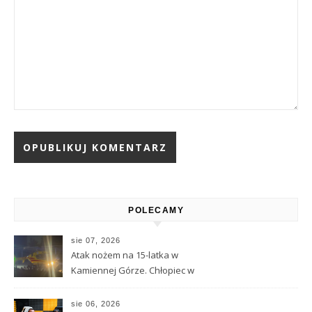
Alternative:
POLECAMY
sie 07, 2026
Atak nożem na 15-latka w
Kamiennej Górze. Chłopiec w
ciężkim stanie został
przetransportowany
sie 06, 2026