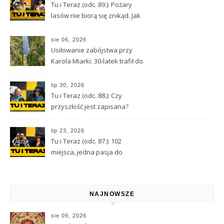
śmigłowcem LPR
Tu i Teraz (odc. 89.): Pożary
lasów nie biorą się znikąd. Jak
nie doprowadzić do tragedii?
sie 06, 2026
Usiłowanie zabójstwa przy
Karola Miarki. 30-latek trafił do
aresztu
lip 30, 2026
Tu i Teraz (odc. 88.): Czy
przyszłość jest zapisana?
Wróżbita Maciej o tarocie,
astrologii i przeznaczeniu
lip 23, 2026
Tu i Teraz (odc. 87.): 102
miejsca, jedna pasja do
Kamiennej Góry
NAJNOWSZE
sie 09, 2026