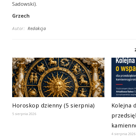
Sadowski).
Grzech
Autor:
Redakcja
Horoskop dzienny (5 sierpnia)
Kolejna 
5 sierpnia 2026
przedsię
kamienn
4 sierpnia 2026