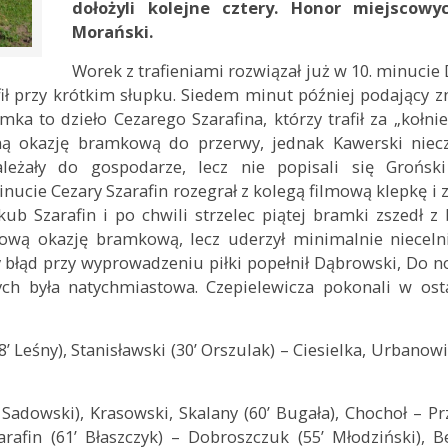
dołożyli kolejne cztery. Honor miejscowy
Morański.
Worek z trafieniami rozwiązał już w 10. minucie
fił przy krótkim słupku. Siedem minut później podający z
mka to dzieło Cezarego Szarafina, którzy trafił za „kołnie
dną okazję bramkową do przerwy, jednak Kawerski niecz
eżały do gospodarze, lecz nie popisali się Groński
ucie Cezary Szarafin rozegrał z kolegą filmową klepkę i zr
ub Szarafin i po chwili strzelec piątej bramki zszedł z 
ową okazję bramkową, lecz uderzył minimalnie niecelni
y błąd przy wyprowadzeniu piłki popełnił Dąbrowski, Do n
ch była natychmiastowa. Czepielewicza pokonali w osta
8’ Leśny), Stanisławski (30’ Orszulak) – Ciesielka, Urbanow
 Sadowski), Krasowski, Skalany (60’ Bugała), Chochoł – Pr
Szarafin (61’ Błaszczyk) – Dobroszczuk (55’ Młodziński), B