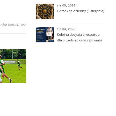
Poparzeni Kawą Trzy
sie 05, 2026
Horoskop dzienny (5 sierpnia)
odaj komentarz
sie 04, 2026
Kolejna decyzja o wsparciu
dla przedsiębiorcy z powiatu
kamiennogórskiego!