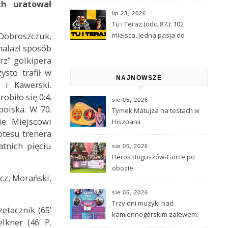
Wróżbita Maciej o tarocie,
ch uratował
astrologii i przeznaczeniu
lip 23, 2026
Tu i Teraz (odc. 87.): 102
 Dobroszczuk,
miejsca, jedna pasja do
Kamiennej Góry
nalazł sposób
rz” golkipera
ysto trafił w
NAJNOWSZE
 i Kawerski.
obiło się 0:4.
sie 05, 2026
boiska. W 70.
Tymek Matujza na testach w
e. Miejscowi
Hiszpanii
otesu trenera
tnich pięciu
sie 05, 2026
Heros Boguszów-Gorce po
obozie
icz, Morański,
sie 05, 2026
Trzy dni muzyki nad
zetacznik (65’
kamiennogórskim zalewem.
elkner (46’ P.
Peja, Edyta Górniak i