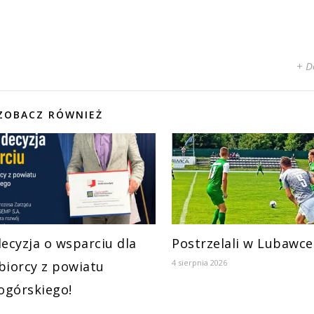
+ D
ZOBACZ RÓWNIEŻ
decyzja o wsparciu dla
Postrzelali w Lubawce
4 sierpnia 2026
biorcy z powiatu
ogórskiego!