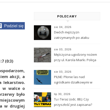
POLECAMY
Podziel się
sie 04, 2026
Dwóch mężczyzn
zatrzymanych po ataku
nożem w Kamiennej Górze.
Stan 33-latka jest ciężki
sie 03, 2026
Mężczyzna ugodzony nożem
przy ul. Karola Miarki. Policja
7 (0:3)
szuka napastnika
ospodarzom,
sie 03, 2026
iem akcji, a
PILNE: Płonie las nad
a lekarstwo.
ogródkami działkowymi w
ię w walce o
Lubawce
przerwy było
lip 30, 2026
Tu i Teraz (odc. 88.): Czy
y miejscowym
przyszłość jest zapisana?
 a w drugiej