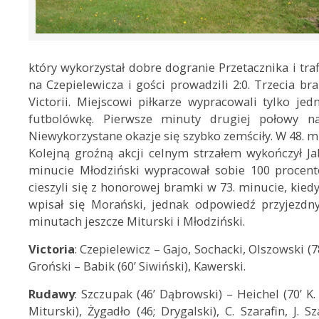
który wykorzystał dobre dogranie Przetacznika i tra
na Czepielewicza i gości prowadzili 2:0. Trzecia bra
Victorii. Miejscowi piłkarze wypracowali tylko je
futbolówkę. Pierwsze minuty drugiej połowy nal
Niewykorzystane okazje się szybko zemściły. W 48. min
Kolejną groźną akcji celnym strzałem wykończył Jak
minucie Młodziński wypracował sobie 100 procent
cieszyli się z honorowej bramki w 73. minucie, kied
wpisał się Morański, jednak odpowiedź przyjezdny
minutach jeszcze Miturski i Młodziński.
Victoria
: Czepielewicz – Gajo, Sochacki, Olszowski (7
Groński – Babik (60’ Siwiński), Kawerski.
Rudawy
: Szczupak (46’ Dąbrowski) – Heichel (70’ K.
Miturski), Żygadło (46; Drygalski), C. Szarafin, J. 