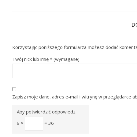
D
Korzystając poniższego formularza możesz dodać komenta
Twój nick lub imię
*
(wymagane)
Zapisz moje dane, adres e-mail i witrynę w przeglądarce a
Aby potwierdzić odpowiedz
9 ×
= 36