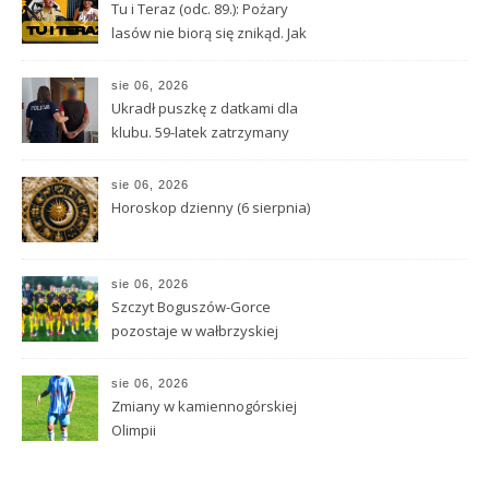
Tu i Teraz (odc. 89.): Pożary
lasów nie biorą się znikąd. Jak
nie doprowadzić do tragedii?
sie 06, 2026
Ukradł puszkę z datkami dla
klubu. 59-latek zatrzymany
sie 06, 2026
Horoskop dzienny (6 sierpnia)
sie 06, 2026
Szczyt Boguszów-Gorce
pozostaje w wałbrzyskiej
klasie O
sie 06, 2026
Zmiany w kamiennogórskiej
Olimpii