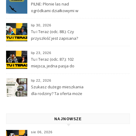
PILNE: Płonie las nad
ogródkami działkowymi w
Lubawce
lip 30, 2026
Tu i Teraz (odc. 88.): Czy
przyszłość jest zapisana?
Wróżbita Maciej o tarocie,
astrologii i przeznaczeniu
lip 23, 2026
Tu i Teraz (odc. 87.): 102
miejsca, jedna pasja do
Kamiennej Góry
lip 22, 2026
Szukasz dużego mieszkania
dla rodziny? Ta oferta może
Cię zainteresować
NAJNOWSZE
sie 06, 2026