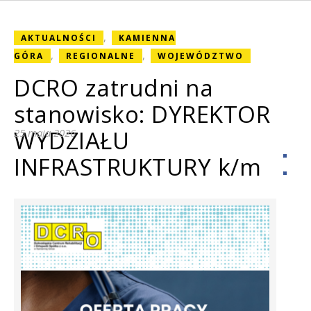
,
AKTUALNOŚCI
KAMIENNA
,
,
GÓRA
REGIONALNE
WOJEWÓDZTWO
DCRO zatrudni na
stanowisko: DYREKTOR
WYDZIAŁU
25 maja 2026
INFRASTRUKTURY k/m