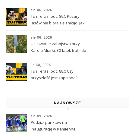
ciężkim stanie został
przetransportowany
sie 06, 2026
śmigłowcem LPR
Tu i Teraz (odc. 89.): Pożary
lasów nie biorą się znikąd. Jak
nie doprowadzić do tragedii?
sie 06, 2026
Usiłowanie zabójstwa przy
Karola Miarki. 30-latek trafił do
aresztu
lip 30, 2026
Tu i Teraz (odc. 88.): Czy
przyszłość jest zapisana?
Wróżbita Maciej o tarocie,
astrologii i przeznaczeniu
NAJNOWSZE
sie 09, 2026
Podział punktów na
inaugurację w Kamiennej