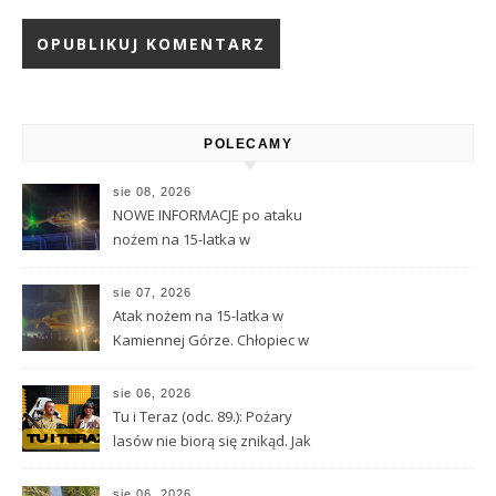
Alternative:
POLECAMY
sie 08, 2026
NOWE INFORMACJE po ataku
nożem na 15-latka w
Kamiennej Górze
sie 07, 2026
Atak nożem na 15-latka w
Kamiennej Górze. Chłopiec w
ciężkim stanie został
przetransportowany
sie 06, 2026
śmigłowcem LPR
Tu i Teraz (odc. 89.): Pożary
lasów nie biorą się znikąd. Jak
nie doprowadzić do tragedii?
sie 06, 2026