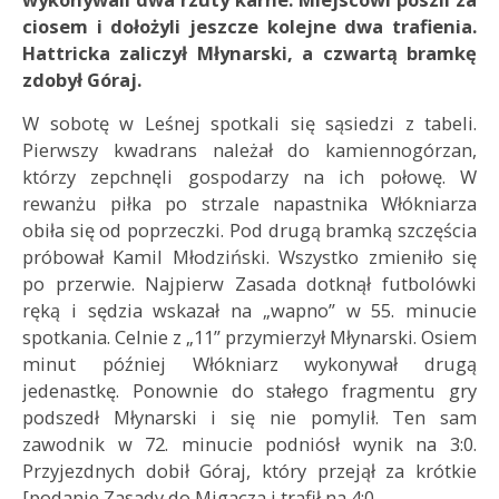
ciosem i dołożyli jeszcze kolejne dwa trafienia.
Hattricka zaliczył Młynarski, a czwartą bramkę
zdobył Góraj.
W sobotę w Leśnej spotkali się sąsiedzi z tabeli.
Pierwszy kwadrans należał do kamiennogórzan,
którzy zepchnęli gospodarzy na ich połowę. W
rewanżu piłka po strzale napastnika Włókniarza
obiła się od poprzeczki. Pod drugą bramką szczęścia
próbował Kamil Młodziński. Wszystko zmieniło się
po przerwie. Najpierw Zasada dotknął futbolówki
ręką i sędzia wskazał na „wapno” w 55. minucie
spotkania. Celnie z „11” przymierzył Młynarski. Osiem
minut później Włókniarz wykonywał drugą
jedenastkę. Ponownie do stałego fragmentu gry
podszedł Młynarski i się nie pomylił. Ten sam
zawodnik w 72. minucie podniósł wynik na 3:0.
Przyjezdnych dobił Góraj, który przejął za krótkie
[podanie Zasady do Migacza i trafił na 4:0.