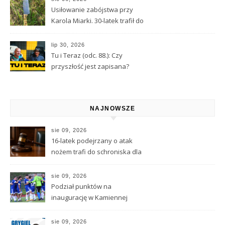
Usiłowanie zabójstwa przy
Karola Miarki. 30-latek trafił do
aresztu
lip 30, 2026
Tu i Teraz (odc. 88.): Czy
przyszłość jest zapisana?
Wróżbita Maciej o tarocie,
astrologii i przeznaczeniu
NAJNOWSZE
sie 09, 2026
16-latek podejrzany o atak
nożem trafi do schroniska dla
nieletnich. Jest decyzja sądu
sie 09, 2026
Podział punktów na
inaugurację w Kamiennej
Górze
sie 09, 2026