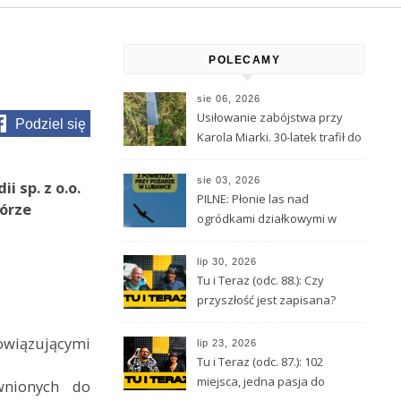
POLECAMY
sie 06, 2026
Usiłowanie zabójstwa przy
Podziel się
Karola Miarki. 30-latek trafił do
aresztu
sie 03, 2026
i sp. z o.o.
PILNE: Płonie las nad
Górze
ogródkami działkowymi w
Lubawce
lip 30, 2026
Tu i Teraz (odc. 88.): Czy
przyszłość jest zapisana?
Wróżbita Maciej o tarocie,
astrologii i przeznaczeniu
wiązującymi
lip 23, 2026
Tu i Teraz (odc. 87.): 102
miejsca, jedna pasja do
wnionych do