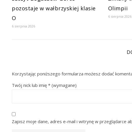
pozostaje w wałbrzyskiej klasie
Olimpii
6 sierpnia 2026
O
6 sierpnia 2026
D
Korzystając poniższego formularza możesz dodać komenta
Twój nick lub imię
*
(wymagane)
Zapisz moje dane, adres e-mail i witrynę w przeglądarce a