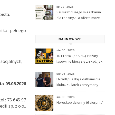
Kamiennej Góry
lip 22, 2026
Szukasz dużego mieszkania
ista.
dla rodziny? Ta oferta może
Cię zainteresować
nika pełnego
NAJNOWSZE
sie 06, 2026
Tu i Teraz (odc. 89.): Pożary
socjalnych,
lasów nie biorą się znikąd. Jak
nie doprowadzić do tragedii?
sie 06, 2026
Ukradł puszkę z datkami dla
a 09.06.2026
klubu. 59-latek zatrzymany
sie 06, 2026
el.: 75 645 97
Horoskop dzienny (6 sierpnia)
ii sp. z o.o.,