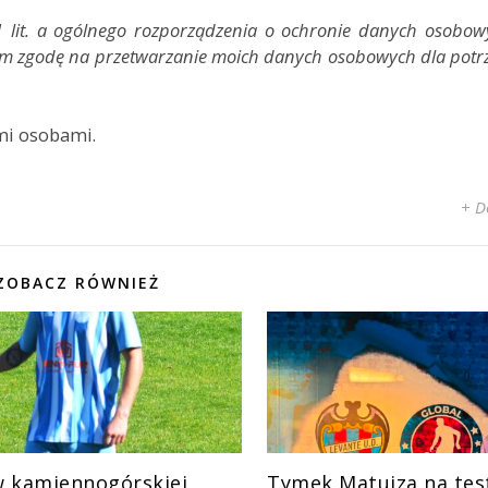
.1 lit. a ogólnego rozporządzenia o ochronie danych osobow
żam zgodę na przetwarzanie moich danych osobowych dla potrz
mi osobami.
+ D
ZOBACZ RÓWNIEŻ
 kamiennogórskiej
Tymek Matujza na tes