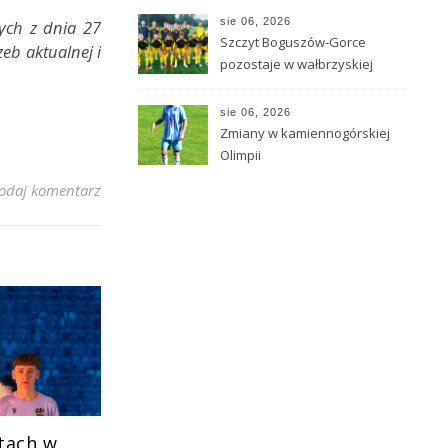
sie 06, 2026
ych z dnia 27
Szczyt Boguszów-Gorce
eb aktualnej i
pozostaje w wałbrzyskiej
klasie O
sie 06, 2026
Zmiany w kamiennogórskiej
Olimpii
odaj komentarz
tach w