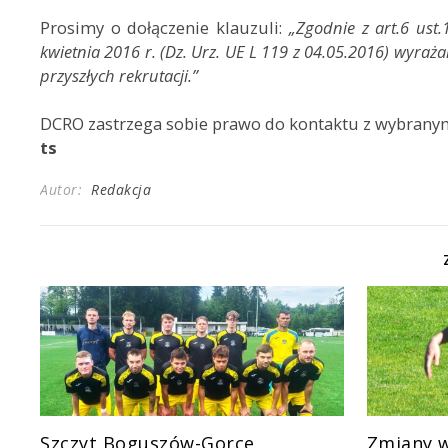
Prosimy o dołączenie klauzuli:
„Zgodnie z art.6 ust
kwietnia 2016 r. (Dz. Urz. UE L 119 z 04.05.2016) wyra
przyszłych rekrutacji.”
DCRO zastrzega sobie prawo do kontaktu z wybrany
ts
Autor:
Redakcja
Szczyt Boguszów-Gorce
Zmiany w