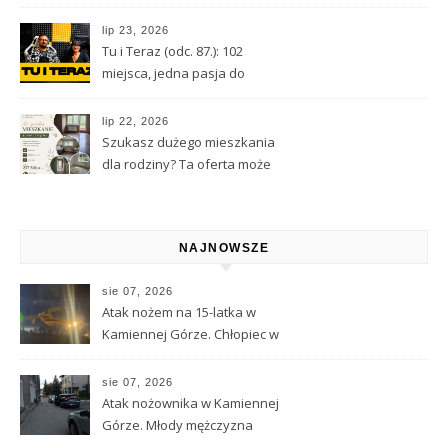
Wróżbita Maciej o tarocie,
astrologii i przeznaczeniu
lip 23, 2026
Tu i Teraz (odc. 87.): 102
miejsca, jedna pasja do
Kamiennej Góry
lip 22, 2026
Szukasz dużego mieszkania
dla rodziny? Ta oferta może
Cię zainteresować
NAJNOWSZE
sie 07, 2026
Atak nożem na 15-latka w
Kamiennej Górze. Chłopiec w
ciężkim stanie został
przetransportowany
sie 07, 2026
śmigłowcem LPR
Atak nożownika w Kamiennej
Górze. Młody mężczyzna
ciężko ranny, trwa obława za