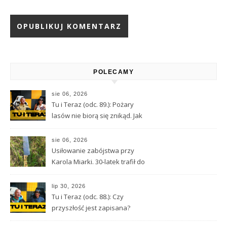
Alternative:
POLECAMY
sie 06, 2026
Tu i Teraz (odc. 89.): Pożary
lasów nie biorą się znikąd. Jak
nie doprowadzić do tragedii?
sie 06, 2026
Usiłowanie zabójstwa przy
Karola Miarki. 30-latek trafił do
aresztu
lip 30, 2026
Tu i Teraz (odc. 88.): Czy
przyszłość jest zapisana?
Wróżbita Maciej o tarocie,