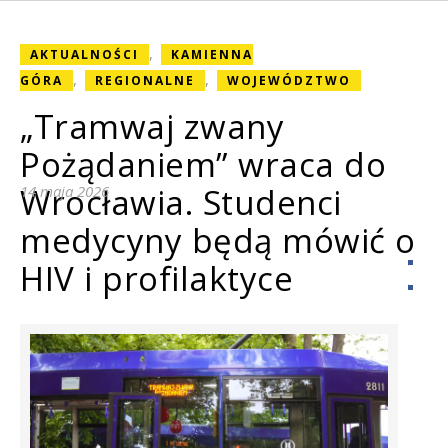
,
AKTUALNOŚCI
KAMIENNA
,
,
GÓRA
REGIONALNE
WOJEWÓDZTWO
„Tramwaj zwany
Pożądaniem” wraca do
Wrocławia. Studenci
14 maja 2026
medycyny będą mówić o
HIV i profilaktyce