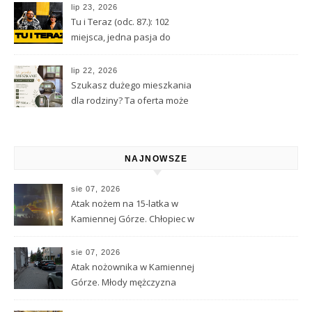
astrologii i przeznaczeniu
lip 23, 2026
Tu i Teraz (odc. 87.): 102
miejsca, jedna pasja do
Kamiennej Góry
lip 22, 2026
Szukasz dużego mieszkania
dla rodziny? Ta oferta może
Cię zainteresować
NAJNOWSZE
sie 07, 2026
Atak nożem na 15-latka w
Kamiennej Górze. Chłopiec w
ciężkim stanie został
przetransportowany
sie 07, 2026
śmigłowcem LPR
Atak nożownika w Kamiennej
Górze. Młody mężczyzna
ciężko ranny, trwa obława za